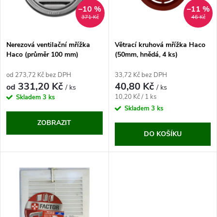
n
i
–10 %
–11 %
371 Kč
46 Kč
í
s
p
Nerezová ventilační mřížka
Větrací kruhová mřížka Haco
Haco (průměr 100 mm)
(50mm, hnědá, 4 ks)
p
r
od 273,72 Kč bez DPH
33,72 Kč bez DPH
r
331,20 Kč
40,80 Kč
od
/ ks
/ ks
o
Měrná
10,20 Kč / 1 ks
Skladem
3 ks
o
cena:
Skladem
3 ks
d
ZOBRAZIT
d
DO KOŠÍKU
u
u
k
k
t
t