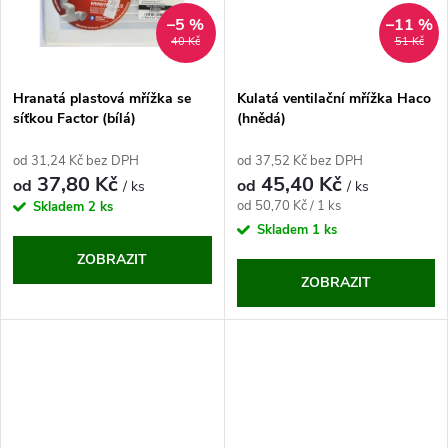
ů
ů
–5 %
–11 %
40 Kč
51 Kč
Hranatá plastová mřížka se
Kulatá ventilační mřížka Haco
síťkou Factor (bílá)
(hnědá)
od 31,24 Kč bez DPH
od 37,52 Kč bez DPH
37,80 Kč
45,40 Kč
od
od
/ ks
/ ks
Měrná
od 50,70 Kč / 1 ks
Skladem
2 ks
cena:
Skladem
1 ks
ZOBRAZIT
ZOBRAZIT