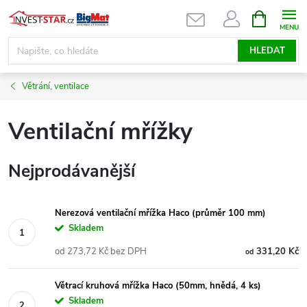
Přejít
NÁKUPNÍ
KOŠÍK
na
obsah
HLEDAT
Větrání, ventilace
Ventilační mřížky
Nejprodávanější
Nerezová ventilační mřížka Haco (průměr 100 mm)
Skladem
od 273,72 Kč bez DPH
331,20 Kč
od
Větrací kruhová mřížka Haco (50mm, hnědá, 4 ks)
Skladem