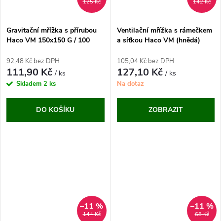
125 Kč
142 Kč
Gravitační mřížka s přírubou
Ventilační mřížka s rámečkem
Haco VM 150x150 G / 100
a síťkou Haco VM (hnědá)
(bílá)
92,48 Kč bez DPH
105,04 Kč bez DPH
111,90 Kč
127,10 Kč
/ ks
/ ks
Skladem
2 ks
Na dotaz
DO KOŠÍKU
ZOBRAZIT
–11 %
–11 %
144 Kč
68 Kč