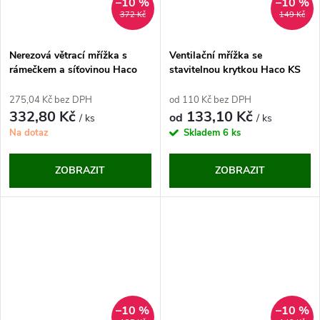
–10 %
–10 %
372 Kč
149 Kč
Nerezová větrací mřížka s
Ventilační mřížka se
rámečkem a síťovinou Haco
stavitelnou krytkou Haco KS
NVM (150x150 mm)
bílá
275,04 Kč bez DPH
od 110 Kč bez DPH
332,80 Kč
133,10 Kč
od
/ ks
/ ks
Na dotaz
Skladem
6 ks
ZOBRAZIT
ZOBRAZIT
–10 %
–10 %