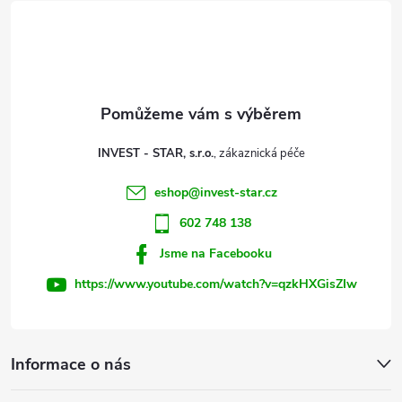
á
a
p
c
a
í
t
p
INVEST - STAR, s.r.o.
r
í
eshop
@
invest-star.cz
v
602 748 138
k
Jsme na Facebooku
y
https://www.youtube.com/watch?v=qzkHXGisZIw
v
ý
Informace o nás
p