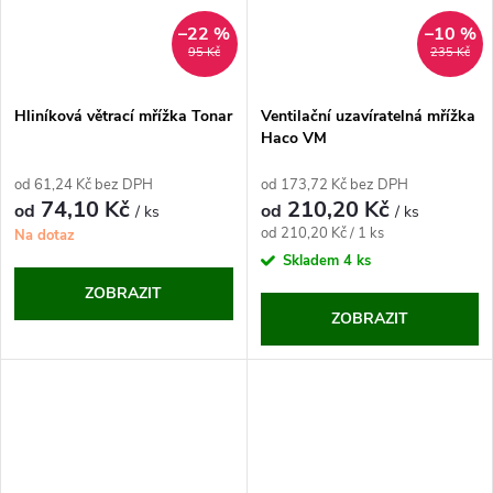
–22 %
–10 %
95 Kč
235 Kč
Hliníková větrací mřížka Tonar
Ventilační uzavíratelná mřížka
Haco VM
od 61,24 Kč bez DPH
od 173,72 Kč bez DPH
74,10 Kč
210,20 Kč
od
od
/ ks
/ ks
Měrná
od 210,20 Kč / 1 ks
Na dotaz
cena:
Skladem
4 ks
ZOBRAZIT
ZOBRAZIT