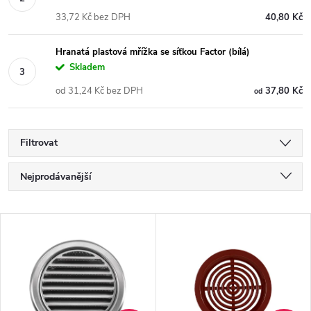
33,72 Kč bez DPH
40,80 Kč
Hranatá plastová mřížka se síťkou Factor (bílá)
Skladem
od 31,24 Kč bez DPH
37,80 Kč
od
Filtrovat
Ř
Nejprodávanější
a
Nejlevnější
V
Nejdražší
z
ý
Abecedně
e
p