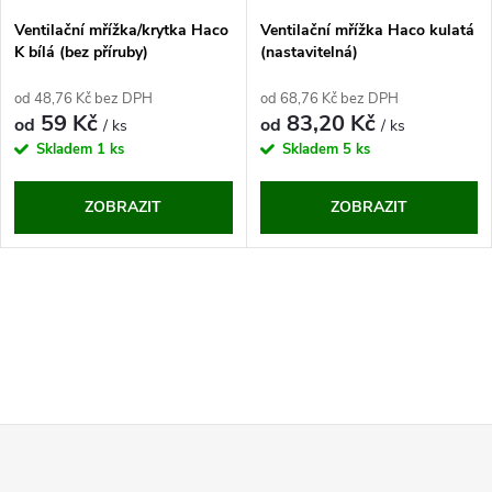
Ventilační mřížka/krytka Haco
Ventilační mřížka Haco kulatá
K bílá (bez příruby)
(nastavitelná)
od 48,76 Kč bez DPH
od 68,76 Kč bez DPH
59 Kč
83,20 Kč
od
od
/ ks
/ ks
Skladem
1 ks
Skladem
5 ks
ZOBRAZIT
ZOBRAZIT
O
v
l
Z
á
d