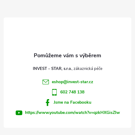
Z
á
d
á
a
p
c
a
í
t
p
INVEST - STAR, s.r.o.
r
í
eshop
@
invest-star.cz
v
602 748 138
k
Jsme na Facebooku
y
https://www.youtube.com/watch?v=qzkHXGisZIw
v