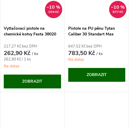
ů
ů
–10 %
–10 %
294 Kč
877 Kč
Vytlačovací pistole na
Pistole na PU pěnu Tytan
chemické kotvy Festa 38020
Caliber 30 Standart Max
217,27 Kč bez DPH
647,52 Kč bez DPH
262,90 Kč
783,50 Kč
/ ks
/ ks
Měrná
262,90 Kč / 1 ks
Na dotaz
cena:
Na dotaz
ZOBRAZIT
ZOBRAZIT