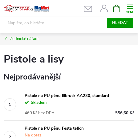
Přejít
NÁKUPNÍ
KOŠÍK
na
obsah
HLEDAT
Zednické nářadí
Pistole a lisy
Nejprodávanější
Pistole na PU pěnu Illbruck AA230, standard
Skladem
460 Kč bez DPH
556,60 Kč
Pistole na PU pěnu Festa teflon
Na dotaz