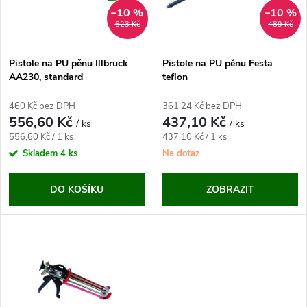
n
i
–10 %
–10 %
623 Kč
489 Kč
í
s
p
Pistole na PU pěnu Illbruck
Pistole na PU pěnu Festa
AA230, standard
teflon
p
r
460 Kč bez DPH
361,24 Kč bez DPH
r
556,60 Kč
437,10 Kč
/ ks
/ ks
o
Měrná
Měrná
556,60 Kč / 1 ks
437,10 Kč / 1 ks
o
cena:
cena:
Skladem
4 ks
Na dotaz
d
d
DO KOŠÍKU
ZOBRAZIT
u
u
k
k
t
t