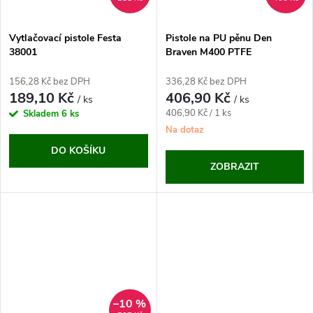
Vytlačovací pistole Festa
Pistole na PU pěnu Den
38001
Braven M400 PTFE
156,28 Kč bez DPH
336,28 Kč bez DPH
189,10 Kč
406,90 Kč
/ ks
/ ks
Měrná
406,90 Kč / 1 ks
Skladem
6 ks
cena:
Na dotaz
DO KOŠÍKU
ZOBRAZIT
–10 %