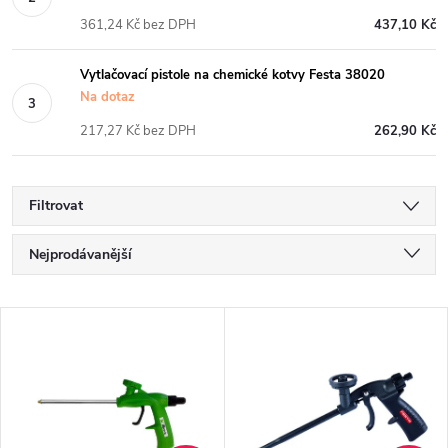
361,24 Kč bez DPH
437,10 Kč
Vytlačovací pistole na chemické kotvy Festa 38020
Na dotaz
217,27 Kč bez DPH
262,90 Kč
Filtrovat
Ř
Nejprodávanější
a
Nejlevnější
V
Nejdražší
z
ý
Abecedně
e
p