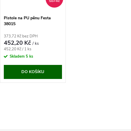
507 Kč
Pistole na PU pěnu Festa
38015
373,72 Kč bez DPH
452,20 Kč
/ ks
Měrná
452,20 Kč / 1 ks
cena:
Skladem
5 ks
DO KOŠÍKU
O
v
l