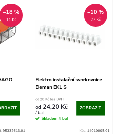
–18 %
–10 %
11 Kč
27 Kč
 WAGO
Elektro instalační svorkovnice
Eleman EKL S
od 20 Kč bez DPH
24,20 Kč
od
OBRAZIT
ZOBRAZIT
/ bal
Skladem
4 bal
d:
95332613.01
Kód:
14010005.01