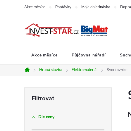
Přejít
Akce měsíce
Poptávky
Moje objednávka
Dopra
na
obsah
Akce měsíce
Půjčovna nářadí
Such
Hrubá stavba
Elektromateriál
Svorkovnice
Domů
P
o
Dle ceny
s