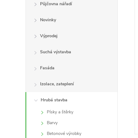
e
Půjčovna nářadí
l
Novinky
Výprodej
í
i
Suchá výstavba
Fasáda
Izolace, zateplení
Hrubá stavba
Písky a štěrky
Barvy
Betonové výrobky