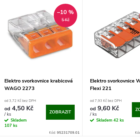
V
e
–10 %
ý
5 Kč
n
p
p
s
r
p
Elektro svorkovnice krabicová
Elektro svorkovnice
o
WAGO 2273
Flexi 221
r
od 3,72 Kč bez DPH
od 7,93 Kč bez DPH
d
4,50 Kč
9,60 Kč
od
od
Z
o
ZOBRAZIT
/ ks
/ ks
u
Skladem
Skladem
42 ks
d
107 ks
Kód:
95231709.01
Kó
k