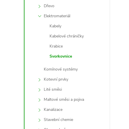
Dřevo
Elektromateriál
Kabely
Kabelové chráničky
l
Krabice
Svorkovnice
Komínové systémy
Kotevní prvky
Lité směsi
í
Maltové směsi a pojiva
Kanalizace
r
Stavební chemie