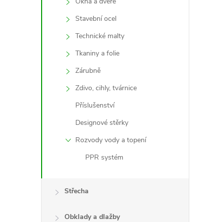
Okna a dveře
Stavební ocel
Technické malty
Tkaniny a folie
Zárubně
Zdivo, cihly, tvárnice
Příslušenství
i
Designové stěrky
Rozvody vody a topení
PPR systém
Střecha
Obklady a dlažby