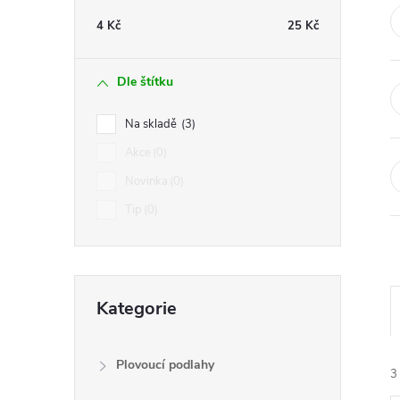
t
4
Kč
25
Kč
r
Dle štítku
a
Na skladě
3
n
Akce
0
Novinka
0
n
Tip
0
í
p
Přeskočit
Kategorie
kategorie
a
n
Plovoucí podlahy
3