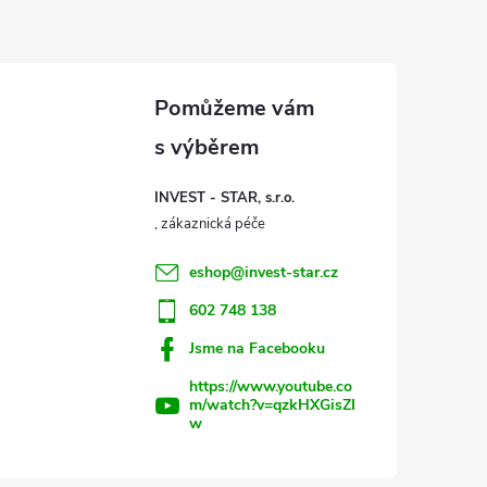
INVEST - STAR, s.r.o.
eshop
@
invest-star.cz
602 748 138
Jsme na Facebooku
https://www.youtube.co
m/watch?v=qzkHXGisZI
w