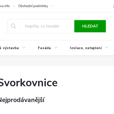
va info
Obchodní podmínky
Reklamace
Časté otázky
Ko
HLEDAT
á výstavba
Fasáda
Izolace, zateplení
Svorkovnice
Nejprodávanější