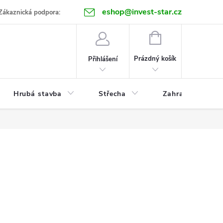
eshop@invest-star.cz
ntakt
Zákaznická podpora:
NÁKUPNÍ
KOŠÍK
Prázdný košík
Přihlášení
Hrubá stavba
Střecha
Zahrada