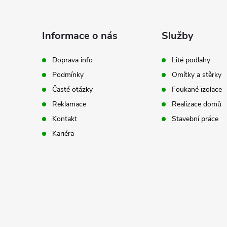
Z
á
Informace o nás
Služby
p
Doprava info
Lité podlahy
Podmínky
Omítky a stěrky
a
Časté otázky
Foukané izolace
t
Reklamace
Realizace domů
Kontakt
Stavební práce
í
Kariéra