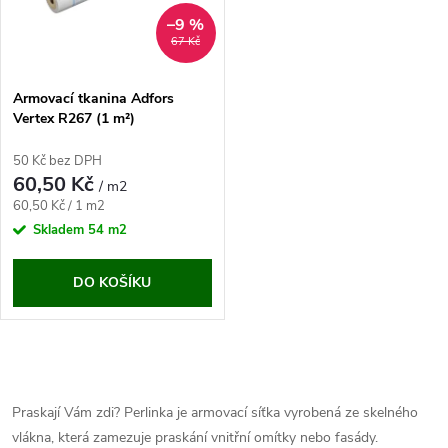
ů
ů
–9 %
67 Kč
Armovací tkanina Adfors
Vertex R267 (1 m²)
50 Kč bez DPH
60,50 Kč
/ m2
Měrná
60,50 Kč / 1 m2
cena:
Skladem
54 m2
DO KOŠÍKU
O
v
Praskají Vám zdi? Perlinka je armovací síťka vyrobená ze skelného
vlákna, která zamezuje praskání vnitřní omítky nebo fasády.