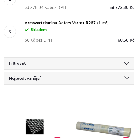
od 225,04 Kč bez DPH
272,30 Kč
od
Armovací tkanina Adfors Vertex R267 (1 m²)
Skladem
50 Kč bez DPH
60,50 Kč
Filtrovat
Ř
Nejprodávanější
a
Nejlevnější
V
Nejdražší
z
ý
Abecedně
e
p