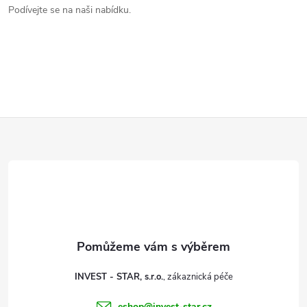
l
Podívejte se na naši nabídku.
á
d
a
c
Z
í
á
p
p
r
v
a
k
t
y
INVEST - STAR, s.r.o.
í
eshop
@
invest-star.cz