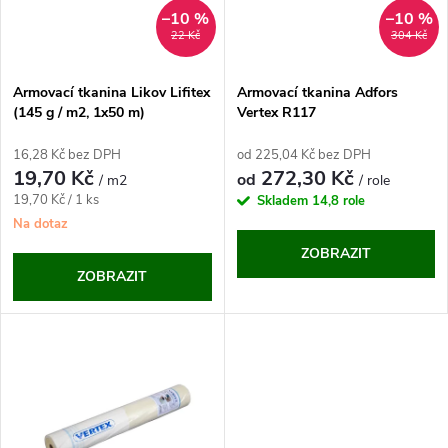
n
i
–10 %
–10 %
22 Kč
304 Kč
í
s
p
Armovací tkanina Likov Lifitex
Armovací tkanina Adfors
(145 g / m2, 1x50 m)
Vertex R117
p
r
16,28 Kč bez DPH
od 225,04 Kč bez DPH
r
19,70 Kč
272,30 Kč
od
/ m2
/ role
o
Měrná
19,70 Kč / 1 ks
Skladem
14,8 role
o
cena:
Na dotaz
d
ZOBRAZIT
d
ZOBRAZIT
u
u
k
k
t
t