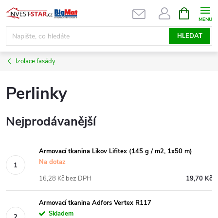
Přejít
NÁKUPNÍ
KOŠÍK
na
obsah
HLEDAT
Izolace fasády
Perlinky
Nejprodávanější
Armovací tkanina Likov Lifitex (145 g / m2, 1x50 m)
Na dotaz
16,28 Kč bez DPH
19,70 Kč
Armovací tkanina Adfors Vertex R117
Skladem