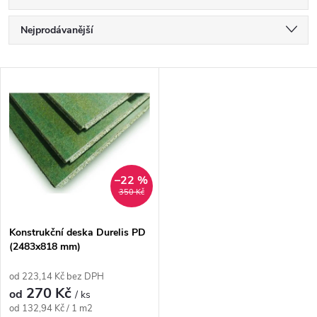
Ř
Nejprodávanější
a
Nejlevnější
V
Nejdražší
z
ý
Abecedně
e
p
n
i
–22 %
350 Kč
í
s
p
Konstrukční deska Durelis PD
(2483x818 mm)
p
r
od 223,14 Kč bez DPH
r
270 Kč
od
/ ks
o
Měrná
od 132,94 Kč / 1 m2