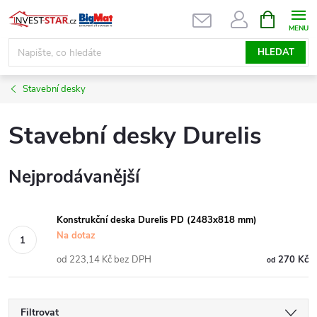
Přejít
NÁKUPNÍ
KOŠÍK
na
obsah
HLEDAT
Stavební desky
Stavební desky Durelis
Nejprodávanější
Konstrukční deska Durelis PD (2483x818 mm)
Na dotaz
od 223,14 Kč bez DPH
270 Kč
od
Filtrovat