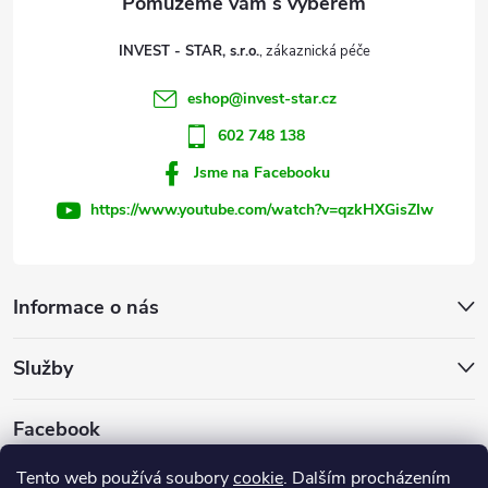
t
p
INVEST - STAR, s.r.o.
r
í
eshop
@
invest-star.cz
v
602 748 138
k
Jsme na Facebooku
y
https://www.youtube.com/watch?v=qzkHXGisZIw
v
ý
Informace o nás
p
Služby
i
s
Facebook
u
Tento web používá soubory
cookie
. Dalším procházením