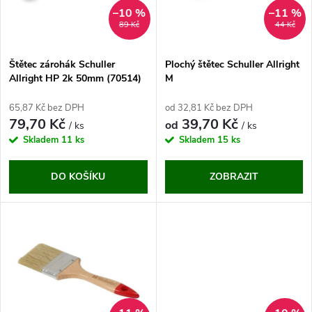
n
i
–10 %
–11 %
89 Kč
44 Kč
í
s
p
Štětec zárohák Schuller
Plochý štětec Schuller Allright
Allright HP 2k 50mm (70514)
M
p
r
65,87 Kč bez DPH
od 32,81 Kč bez DPH
r
79,70 Kč
39,70 Kč
od
/ ks
/ ks
o
Skladem
11 ks
Skladem
15 ks
o
d
DO KOŠÍKU
ZOBRAZIT
d
u
u
k
k
t
t