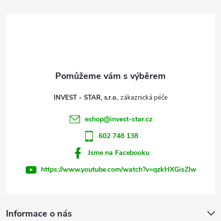
d
á
a
p
c
a
í
t
p
INVEST - STAR, s.r.o.
r
í
eshop
@
invest-star.cz
v
602 748 138
k
Jsme na Facebooku
y
https://www.youtube.com/watch?v=qzkHXGisZIw
v
ý
Informace o nás