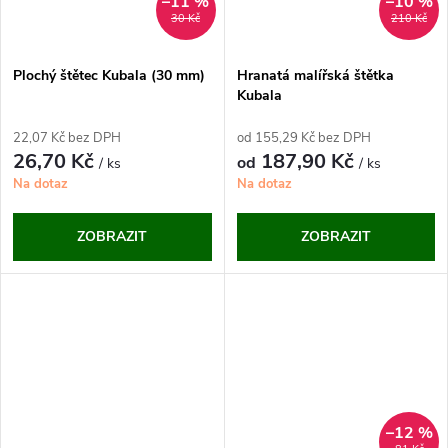
ů
–11 %
–10 %
ů
30 Kč
210 Kč
Plochý štětec Kubala (30 mm)
Hranatá malířská štětka
Kubala
22,07 Kč bez DPH
od 155,29 Kč bez DPH
26,70 Kč
187,90 Kč
od
/ ks
/ ks
Na dotaz
Na dotaz
ZOBRAZIT
ZOBRAZIT
–12 %