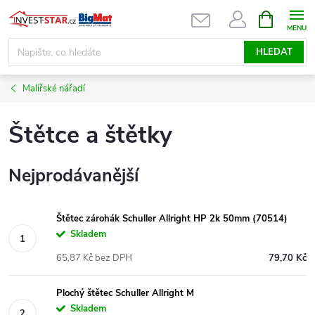
Přejít
NÁKUPNÍ
KOŠÍK
na
obsah
HLEDAT
Malířské nářadí
Štětce a štětky
Nejprodávanější
Štětec zárohák Schuller Allright HP 2k 50mm (70514)
Skladem
65,87 Kč bez DPH
79,70 Kč
Plochý štětec Schuller Allright M
Skladem