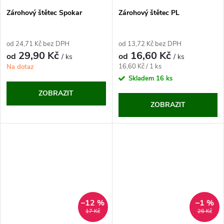
Zárohový štětec Spokar
Zárohový štětec PL
od 24,71 Kč bez DPH
od 13,72 Kč bez DPH
29,90 Kč
16,60 Kč
od
od
/ ks
/ ks
Měrná
16,60 Kč / 1 ks
Na dotaz
cena:
Skladem
16 ks
ZOBRAZIT
ZOBRAZIT
–12 %
–1 %
17 Kč
26 Kč