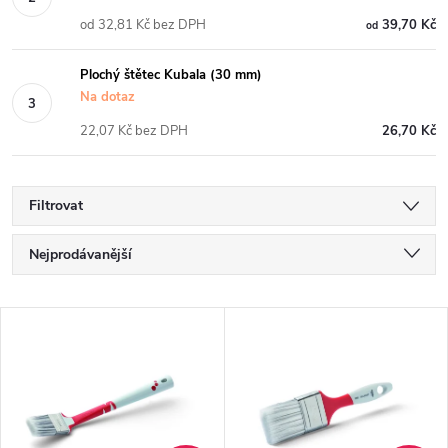
od 32,81 Kč bez DPH
39,70 Kč
od
Plochý štětec Kubala (30 mm)
Na dotaz
22,07 Kč bez DPH
26,70 Kč
Filtrovat
Ř
Nejprodávanější
a
Nejlevnější
V
Nejdražší
z
ý
Abecedně
e
p