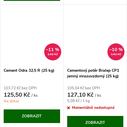
–11 %
–10 %
142 Kč
142 Kč
Cement Odra 32,5 R (25 kg)
Cementový potěr Bralep CP1
jemný mrazuvzdorný (25 kg)
103,72 Kč bez DPH
105,04 Kč bez DPH
125,50 Kč
127,10 Kč
/ ks
/ ks
Měrná
5,08 Kč / 1 kg
Na dotaz
cena:
Momentálně nedostupné
ZOBRAZIT
ZOBRAZIT