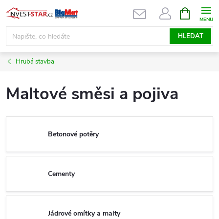
Přejít
NÁKUPNÍ
KOŠÍK
na
obsah
HLEDAT
Hrubá stavba
Maltové směsi a pojiva
Betonové potěry
Cementy
Jádrové omítky a malty