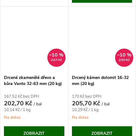
–10 %
–10 %
227 Kč
230 Kč
Drcené zkamenělé dřevo a
Drcený kámen dolomit 16-32
kůra Vanto 32-63 mm (20 kg)
mm (20 kg)
167,52 Kč bez DPH
170 Kč bez DPH
202,70 Kč
205,70 Kč
/ bal
/ bal
Měrná
Měrná
10,14 Kč / 1 kg
10,29 Kč / 1 kg
cena:
cena:
Na dotaz
Na dotaz
ZOBRAZIT
ZOBRAZIT