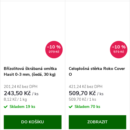
–10 %
–10 %
273 Kč
571 Kč
Břízolitová škrábaná omítka
Celoplošná stěrka Roko Cover
Hasit 0-3 mm, (šedá, 30 kg)
O
201,24 Kč bez DPH
421,24 Kč bez DPH
243,50 Kč
509,70 Kč
/ ks
/ ks
Měrná
Měrná
8,12 Kč / 1 kg
509,70 Kč / 1 ks
cena:
cena:
Skladem
19 ks
Skladem
70 ks
DO KOŠÍKU
ZOBRAZIT