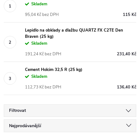
Skladem
95,04 Kč bez DPH
115 Kč
Lepidlo na obklady a dlažbu QUARTZ FX C2TE Den
Braven (25 kg)
Skladem
191,24 Kč bez DPH
231,40 Kč
Cement Holcim 32,5 R (25 kg)
Skladem
112,73 Kč bez DPH
136,40 Kč
Filtrovat
Ř
Nejprodávanější
Nejlevnější