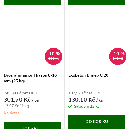
–10 %
–10 %
338 Kč
145 Kč
Drcený mramor Thasos 8-16
Ekobeton Bralep C 20
mm (25 kg)
249,34 Kč bez DPH
107,52 Kč bez DPH
301,70 Kč
130,10 Kč
/ bal
/ ks
Měrná
12,07 Kč / 1 kg
Skladem
23 ks
cena:
Na dotaz
DO KOŠÍKU
ZOBRAZIT