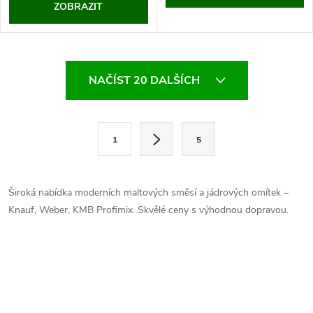
ZOBRAZIT
O
NAČÍST 20 DALŠÍCH
v
l
S
1
5
t
á
r
d
á
Široká nabídka moderních maltových směsí a jádrových omítek –
a
n
Knauf, Weber, KMB Profimix. Skvělé ceny s výhodnou dopravou.
k
c
o
í
v
á
p
n