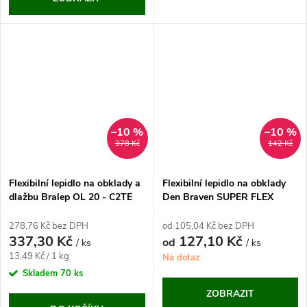
–10 %
–10 %
378 Kč
142 Kč
Flexibilní lepidlo na obklady a
Flexibilní lepidlo na obklady
dlažbu Bralep OL 20 - C2TE
Den Braven SUPER FLEX
S1 (25 Kg)
C2TE S1
278,76 Kč bez DPH
od 105,04 Kč bez DPH
337,30 Kč
127,10 Kč
od
/ ks
/ ks
Měrná
13,49 Kč / 1 kg
Na dotaz
cena:
Skladem
70 ks
ZOBRAZIT