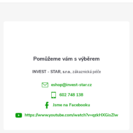
r
í
Z
v
á
k
p
y
a
v
ý
t
INVEST - STAR, s.r.o.
p
í
eshop
@
invest-star.cz
i
602 748 138
s
Jsme na Facebooku
u
https://www.youtube.com/watch?v=qzkHXGisZIw