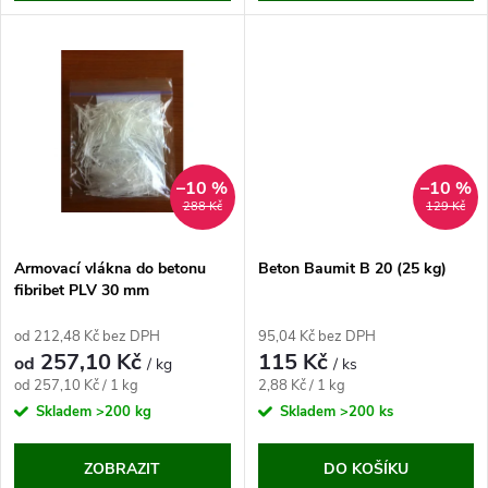
u
u
k
k
t
t
ů
ů
–10 %
–10 %
288 Kč
129 Kč
Armovací vlákna do betonu
Beton Baumit B 20 (25 kg)
fibribet PLV 30 mm
od 212,48 Kč bez DPH
95,04 Kč bez DPH
257,10 Kč
115 Kč
od
/ kg
/ ks
Měrná
Měrná
od 257,10 Kč / 1 kg
2,88 Kč / 1 kg
cena:
cena:
Skladem
>200 kg
Skladem
>200 ks
ZOBRAZIT
DO KOŠÍKU