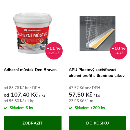
a
V
Nejdražší
z
ý
Abecedně
e
p
n
i
–11 %
–10 %
121 Kč
64 Kč
í
s
p
Adhezní můstek Den Braven
APU Plastový začišťovací
okenní profil s tkaninou Likov
p
(2,4 m / 6 mm / bílý)
r
od 88,76 Kč bez DPH
47,52 Kč bez DPH
r
107,40 Kč
57,50 Kč
od
/ ks
/ ks
o
Měrná
Měrná
od 96,80 Kč / 1 kg
23,96 Kč / 1 m
o
cena:
cena:
Skladem
6 ks
Skladem
>200 ks
d
d
ZOBRAZIT
DO KOŠÍKU