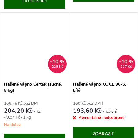
DO KOŠÍKU
–10 %
–10 %
228 Kč
217 Kč
Hašené vápno Čerťák (suché,
Hašené vápno KC CL 90-S,
5 kg)
bílé
168,76 Kč bez DPH
160 Kč bez DPH
204,20 Kč
193,60 Kč
/ ks
/ balení
Měrná
40,84 Kč / 1 kg
Momentálně nedostupné
cena:
Na dotaz
ZOBRAZIT