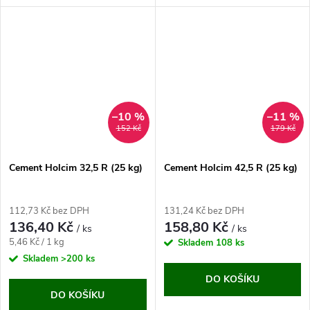
–10 %
–11 %
152 Kč
179 Kč
Cement Holcim 32,5 R (25 kg)
Cement Holcim 42,5 R (25 kg)
112,73 Kč bez DPH
131,24 Kč bez DPH
136,40 Kč
158,80 Kč
/ ks
/ ks
Měrná
5,46 Kč / 1 kg
Skladem
108 ks
cena:
Skladem
>200 ks
DO KOŠÍKU
DO KOŠÍKU