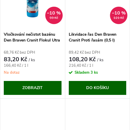
t
ů
ů
–10 %
–10 %
93 Kč
121 Kč
Vločkování nečistot bazénu
Likvidace řas Den Braven
Den Braven Cranit Flokul Utra
Cranit Proti řasám (0,5 l)
(0,5 l)
68,76 Kč bez DPH
89,42 Kč bez DPH
83,20 Kč
108,20 Kč
/ ks
/ ks
Měrná
Měrná
166,40 Kč / 1 l
216,40 Kč / 1 l
cena:
cena:
Na dotaz
Skladem
3 ks
ZOBRAZIT
DO KOŠÍKU