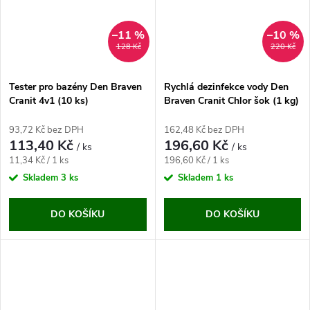
–11 %
–10 %
128 Kč
220 Kč
Tester pro bazény Den Braven
Rychlá dezinfekce vody Den
Cranit 4v1 (10 ks)
Braven Cranit Chlor šok (1 kg)
93,72 Kč bez DPH
162,48 Kč bez DPH
113,40 Kč
196,60 Kč
/ ks
/ ks
Měrná
Měrná
11,34 Kč / 1 ks
196,60 Kč / 1 ks
cena:
cena:
Skladem
3 ks
Skladem
1 ks
DO KOŠÍKU
DO KOŠÍKU