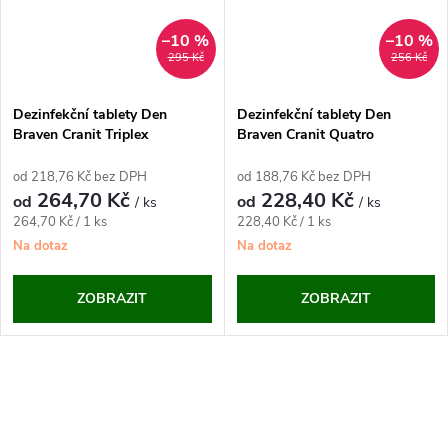
–10 %
–10 %
295 Kč
256 Kč
Dezinfekční tablety Den
Dezinfekční tablety Den
Braven Cranit Triplex
Braven Cranit Quatro
od 218,76 Kč bez DPH
od 188,76 Kč bez DPH
264,70 Kč
228,40 Kč
od
od
/ ks
/ ks
Měrná
Měrná
264,70 Kč / 1 ks
228,40 Kč / 1 ks
cena:
cena:
Na dotaz
Na dotaz
ZOBRAZIT
ZOBRAZIT
O
v