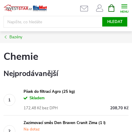
Přejít
NÁKUPNÍ
KOŠÍK
na
obsah
HLEDAT
Bazény
Chemie
Nejprodávanější
Písek do filtrací Agro (25 kg)
Skladem
172,48 Kč bez DPH
208,70 Kč
Zazimovací směs Den Braven Cranit Zima (1 l)
Na dotaz