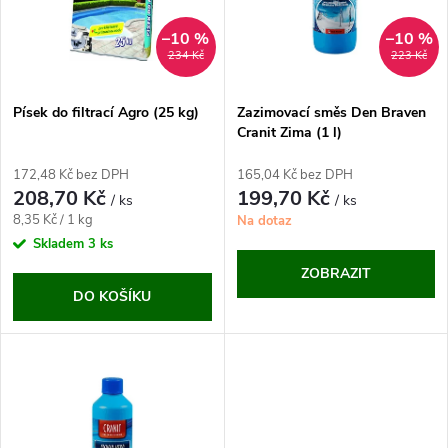
p
n
i
–10 %
–10 %
234 Kč
223 Kč
í
s
p
Písek do filtrací Agro (25 kg)
Zazimovací směs Den Braven
Cranit Zima (1 l)
p
r
172,48 Kč bez DPH
165,04 Kč bez DPH
r
208,70 Kč
199,70 Kč
/ ks
/ ks
o
Měrná
8,35 Kč / 1 kg
Na dotaz
o
cena:
Skladem
3 ks
d
ZOBRAZIT
d
DO KOŠÍKU
u
u
k
k
t