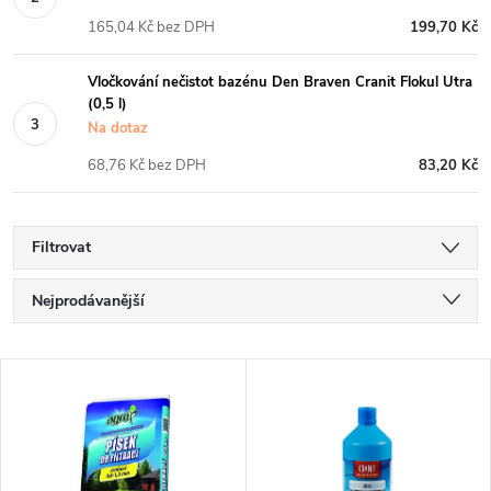
165,04 Kč bez DPH
199,70 Kč
Vločkování nečistot bazénu Den Braven Cranit Flokul Utra
(0,5 l)
Na dotaz
68,76 Kč bez DPH
83,20 Kč
Filtrovat
Ř
Nejprodávanější
a
Nejlevnější
V
Nejdražší
z
ý
Abecedně
e