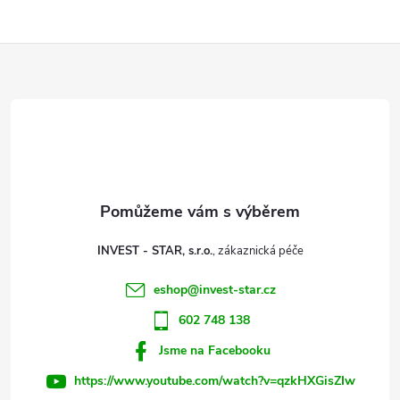
l
Z
á
d
á
a
p
c
a
í
t
p
INVEST - STAR, s.r.o.
r
í
eshop
@
invest-star.cz
v
602 748 138
k
Jsme na Facebooku
y
https://www.youtube.com/watch?v=qzkHXGisZIw