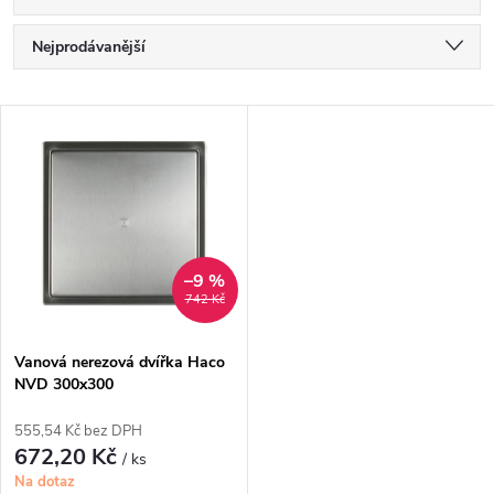
Ř
Nejprodávanější
a
Nejlevnější
V
Nejdražší
z
ý
Abecedně
e
p
n
i
–9 %
742 Kč
í
s
p
Vanová nerezová dvířka Haco
NVD 300x300
p
r
555,54 Kč bez DPH
r
672,20 Kč
/ ks
o
Na dotaz