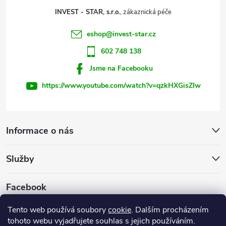
t
p
INVEST - STAR, s.r.o.
r
í
eshop
@
invest-star.cz
v
602 748 138
k
Jsme na Facebooku
y
https://www.youtube.com/watch?v=qzkHXGisZIw
v
ý
Informace o nás
p
Služby
i
s
Facebook
u
Tento web používá soubory
cookie
. Dalším procházením
tohoto webu vyjadřujete souhlas s jejich používáním.