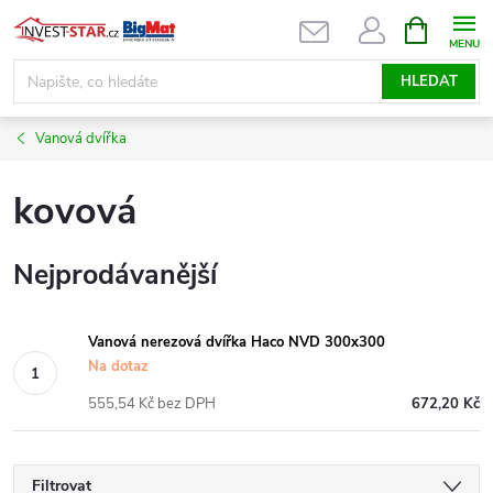
Přejít
NÁKUPNÍ
KOŠÍK
na
obsah
HLEDAT
Vanová dvířka
kovová
Nejprodávanější
Vanová nerezová dvířka Haco NVD 300x300
Na dotaz
555,54 Kč bez DPH
672,20 Kč
Filtrovat