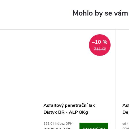
–10 %
711 Kč
Asfaltový penetrační lak
Asf
Distyk BR - ALP 8Kg
De
525,04 Kč bez DPH
od 4
DPH