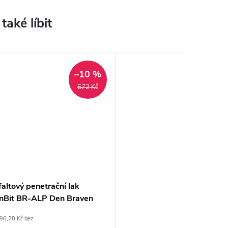
–10 %
672 Kč
altový penetrační lak
nBit BR-ALP Den Braven
96,28 Kč bez