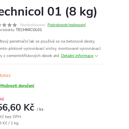
echnicol 01 (8 kg)
Neohodnoceno
Podrobnosti hodnocení
produktu:
TECHNICOL01
ltový penetrační lak se p
oužívá se na betonové desky,
nto-pískové vyrovnávací vrstvy, montované vyrovnávací
vy z cementotřískových desek atd.
Detailní informace
dotaz
Možnosti doručení
Kč
56,60 Kč
/ ks
Kč bez DPH
ná
8 Kč / 1 kg