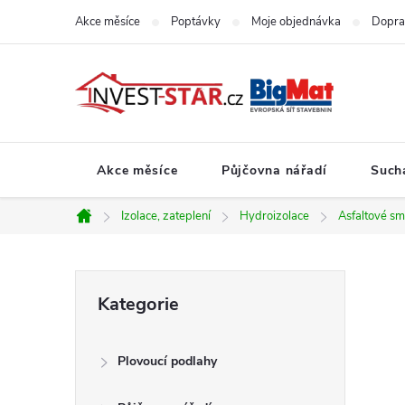
Přejít
Akce měsíce
Poptávky
Moje objednávka
Dopra
na
obsah
Akce měsíce
Půjčovna nářadí
Such
Izolace, zateplení
Hydroizolace
Asfaltové sm
Domů
P
Přeskočit
Kategorie
kategorie
o
Plovoucí podlahy
s