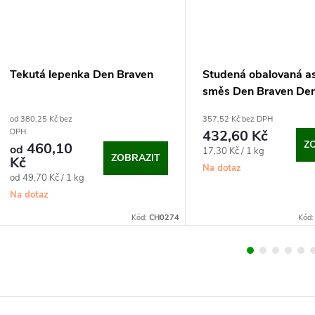
Tekutá lepenka Den Braven
Studená obalovaná as
směs Den Braven Den
(25 kg)
od 380,25 Kč bez
357,52 Kč bez DPH
432,60 Kč
DPH
Z
460,10
od
Měrná
17,30 Kč / 1 kg
ZOBRAZIT
Kč
cena:
Na dotaz
Měrná
od 49,70 Kč / 1 kg
cena:
Na dotaz
Kód:
CH0274
Kód