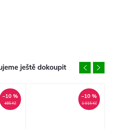
jeme ještě dokoupit
–10 %
–10 %
485 Kč
1 015 Kč