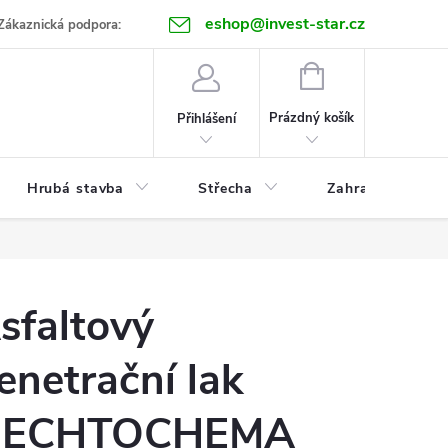
eshop@invest-star.cz
ntakt
Zákaznická podpora:
NÁKUPNÍ
KOŠÍK
Prázdný košík
Přihlášení
Hrubá stavba
Střecha
Zahrada
sfaltový
enetrační lak
ECHTOCHEMA