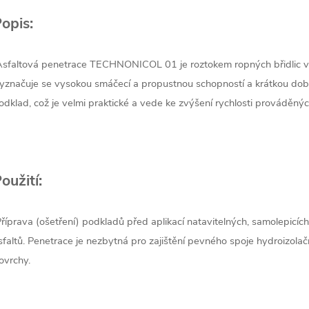
opis:
sfaltová penetrace TECHNONICOL 01 je roztokem ropných břidlic ve
yznačuje se vysokou smáčecí a propustnou schopností a krátkou dob
odklad, což je velmi praktické a vede ke zvýšení rychlosti prováděnýc
oužití:
říprava (ošetření) podkladů před aplikací natavitelných, samolepicích
sfaltů. Penetrace je nezbytná pro zajištění pevného spoje hydroizola
ovrchy.