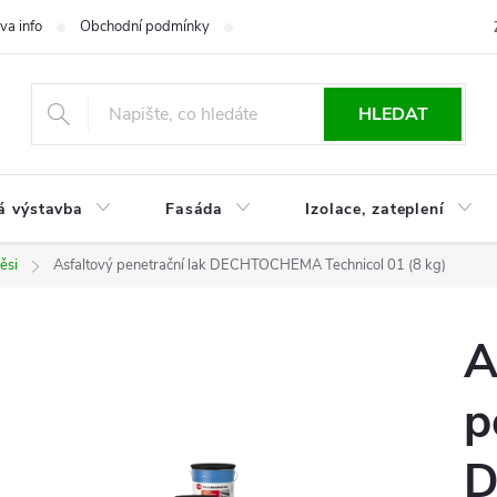
va info
Obchodní podmínky
Reklamace
Časté otázky
Ko
HLEDAT
á výstavba
Fasáda
Izolace, zateplení
ěsi
Asfaltový penetrační lak DECHTOCHEMA Technicol 01 (8 kg)
A
p
D