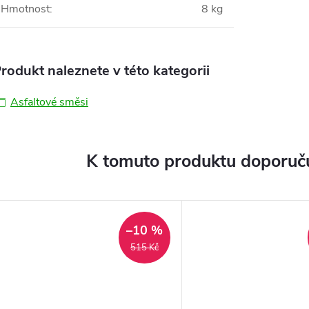
Hmotnost
:
8 kg
rodukt naleznete v této kategorii
Asfaltové směsi
K tomuto produktu doporuču
–10 %
515 Kč