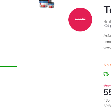
T
623 Kč
Kód 
Asfa
ceme
vrst
Na 
623 
5
460 
Měr
69,5