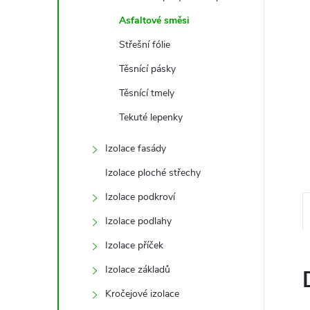
e
Asfaltové směsi
l
Střešní fólie
Těsnící pásky
Těsnící tmely
Tekuté lepenky
Izolace fasády
Izolace ploché střechy
Izolace podkroví
Izolace podlahy
Izolace příček
Izolace základů
Kročejové izolace