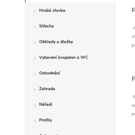
P
Hrubá stavba
Střecha
A
V
Obklady a dlažby
p
Vybavení koupelen a WC
Odvodnění
P
Zahrada
P
Nářadí
a
p
Profily