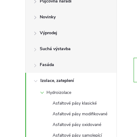
Půjčovna nářadí
t
Novinky
r
a
Výprodej
n
Suchá výstavba
n
Fasáda
í
Izolace, zateplení
Hydroizolace
p
Asfaltové pásy klasické
a
Asfaltové pásy modifikované
n
Asfaltové pásy oxidované
Asfaltové pásy samolepící