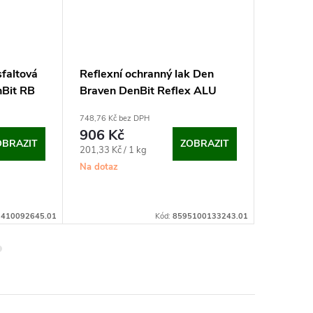
faltová
Reflexní ochranný lak Den
Asfalto
Bit RB
Braven DenBit Reflex ALU
IPA V6
(4,5 kg)
748,76 Kč bez DPH
793,72 Kč 
906 Kč
960,4
OBRAZIT
ZOBRAZIT
Měrná
Měrná
201,33 Kč / 1 kg
960,40 Kč 
cena:
cena:
Na dotaz
Na dotaz
:
410092645.01
Kód:
8595100133243.01