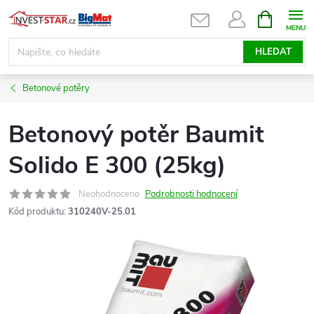
Přejít
NÁKUPNÍ
KOŠÍK
na
obsah
HLEDAT
Betonové potěry
Betonový potěr Baumit
Solido E 300 (25kg)
Neohodnoceno
Podrobnosti hodnocení
Kód produktu:
310240V-25.01