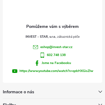
p
a
t
INVEST - STAR, s.r.o.
í
eshop
@
invest-star.cz
602 748 138
Jsme na Facebooku
https://www.youtube.com/watch?v=qzkHXGisZIw
Informace o nás
Služby