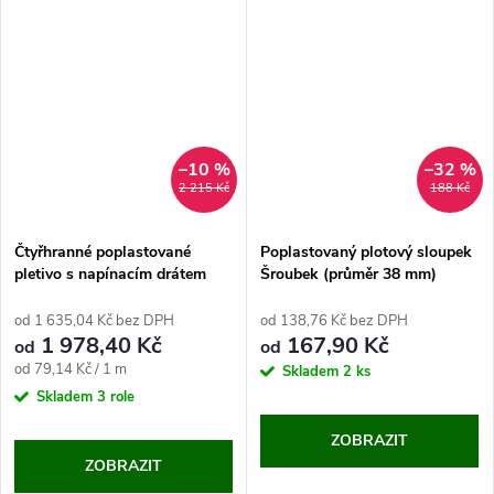
–10 %
–32 %
2 215 Kč
188 Kč
Čtyřhranné poplastované
Poplastovaný plotový sloupek
pletivo s napínacím drátem
Šroubek (průměr 38 mm)
MSD (25 m)
od 1 635,04 Kč bez DPH
od 138,76 Kč bez DPH
1 978,40 Kč
167,90 Kč
od
od
Měrná
od 79,14 Kč / 1 m
Skladem
2 ks
cena:
Skladem
3 role
ZOBRAZIT
ZOBRAZIT