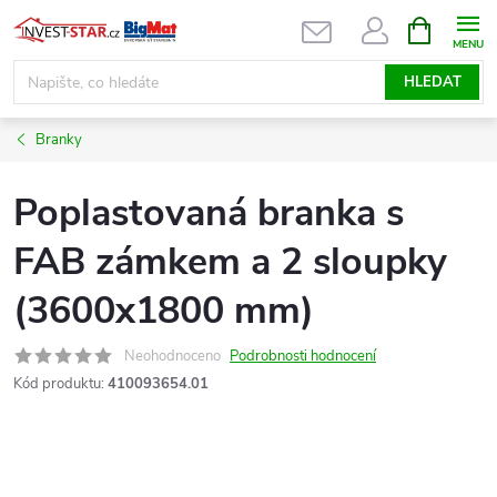
Přejít
NÁKUPNÍ
KOŠÍK
na
obsah
HLEDAT
Branky
Poplastovaná branka s
FAB zámkem a 2 sloupky
(3600x1800 mm)
Neohodnoceno
Podrobnosti hodnocení
Kód produktu:
410093654.01