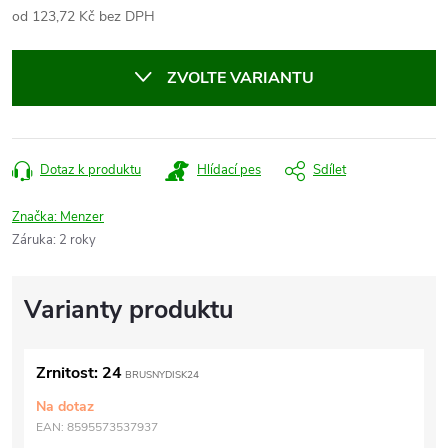
od
123,72 Kč
bez DPH
Měrná
cena:
ZVOLTE VARIANTU
Dotaz k produktu
Hlídací pes
Sdílet
Značka:
Menzer
Záruka
:
2 roky
Zrnitost: 24
BRUSNYDISK24
Na dotaz
EAN:
8595573537937