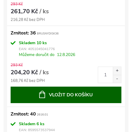
293 Kč
261,70 Kč
/ ks
216,28 Kč bez DPH
Zrnitost: 36
BRUSNYDISK36
Skladem
10 ks
EAN:
4051045041776
Můžeme doručit do
12.8.2026
293 Kč
204,20 Kč
/ ks
168,76 Kč bez DPH
VLOŽIT DO KOŠÍKU
Zrnitost: 40
2616.01
Skladem
6 ks
EAN:
8595573537944