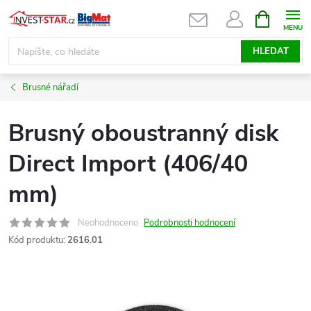
Přejít
NÁKUPNÍ
KOŠÍK
na
obsah
HLEDAT
Brusné nářadí
Brusný oboustranný disk
Direct Import (406/40
mm)
Neohodnoceno
Podrobnosti hodnocení
Kód produktu:
2616.01