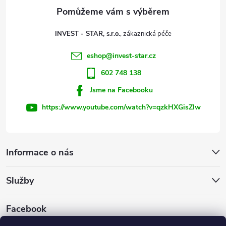
a
t
INVEST - STAR, s.r.o.
í
eshop
@
invest-star.cz
602 748 138
Jsme na Facebooku
https://www.youtube.com/watch?v=qzkHXGisZIw
Informace o nás
Služby
Facebook