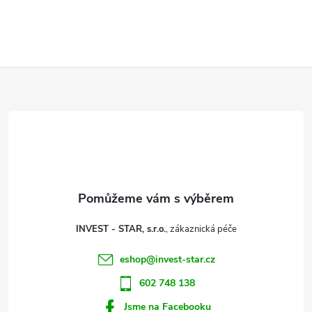
v
l
Z
á
d
á
a
p
c
a
í
t
p
INVEST - STAR, s.r.o.
r
í
eshop
@
invest-star.cz
v
602 748 138
k
Jsme na Facebooku