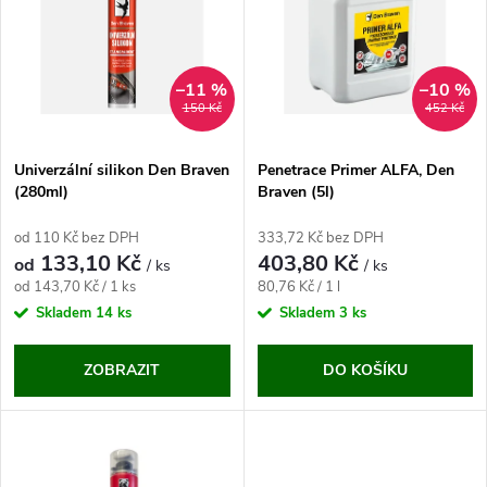
e
p
n
i
–11 %
–10 %
150 Kč
452 Kč
í
s
p
Univerzální silikon Den Braven
Penetrace Primer ALFA, Den
(280ml)
Braven (5l)
p
r
od 110 Kč bez DPH
333,72 Kč bez DPH
r
133,10 Kč
403,80 Kč
od
/ ks
/ ks
o
Měrná
Měrná
od 143,70 Kč / 1 ks
80,76 Kč / 1 l
o
cena:
cena:
Skladem
14 ks
Skladem
3 ks
d
d
ZOBRAZIT
DO KOŠÍKU
u
u
k
k