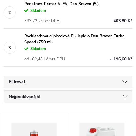
Penetrace Primer ALFA, Den Braven (5l)
Skladem
333,72 Kč bez DPH
403,80 Kč
Rychleschnoucí pistolové PU lepidlo Den Braven Turbo
Speed (750 ml)
Skladem
od 162,48 Kč bez DPH
196,60 Kč
od
Filtrovat
Ř
Nejprodávanější
a
Nejlevnější
V
Nejdražší
z
ý
Abecedně