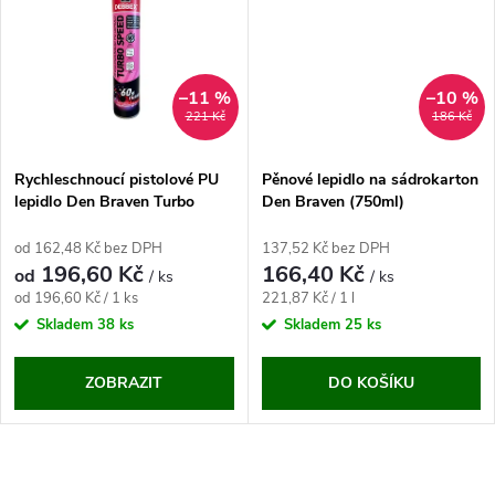
t
t
ů
ů
–11 %
–10 %
221 Kč
186 Kč
Rychleschnoucí pistolové PU
Pěnové lepidlo na sádrokarton
lepidlo Den Braven Turbo
Den Braven (750ml)
Speed (750 ml)
od 162,48 Kč bez DPH
137,52 Kč bez DPH
196,60 Kč
166,40 Kč
od
/ ks
/ ks
Měrná
Měrná
od 196,60 Kč / 1 ks
221,87 Kč / 1 l
cena:
cena:
Skladem
38 ks
Skladem
25 ks
ZOBRAZIT
DO KOŠÍKU
O