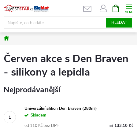
Přejít
NÁKUPNÍ
KOŠÍK
na
obsah
HLEDAT
Domů
Červen akce s Den Braven
- silikony a lepidla
Nejprodávanější
Univerzální silikon Den Braven (280ml)
Skladem
od 110 Kč bez DPH
133,10 Kč
od