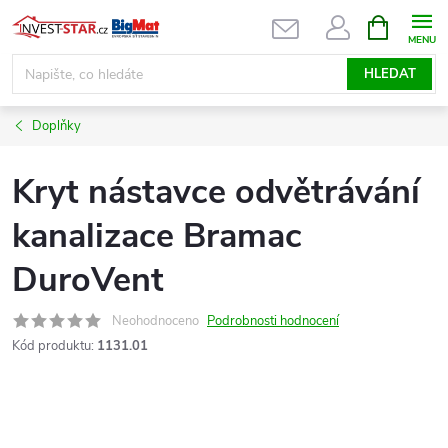
Přejít
NÁKUPNÍ
KOŠÍK
na
obsah
HLEDAT
Doplňky
Kryt nástavce odvětrávání
kanalizace Bramac
DuroVent
Neohodnoceno
Podrobnosti hodnocení
Kód produktu:
1131.01