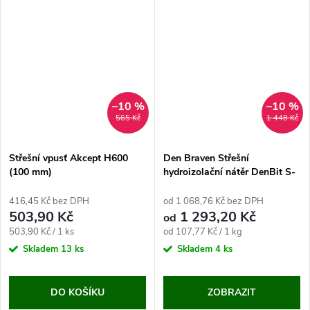
–10 %
–10 %
565 Kč
1 448 Kč
Střešní vpusť Akcept H600
Den Braven Střešní
(100 mm)
hydroizolační nátěr DenBit S-
T4 12 kg
416,45 Kč bez DPH
od 1 068,76 Kč bez DPH
503,90 Kč
1 293,20 Kč
od
Měrná
Měrná
503,90 Kč / 1 ks
od 107,77 Kč / 1 kg
cena:
cena:
Skladem
13 ks
Skladem
4 ks
DO KOŠÍKU
ZOBRAZIT