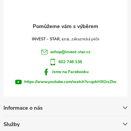
p
a
t
INVEST - STAR, s.r.o.
í
eshop
@
invest-star.cz
602 748 138
Jsme na Facebooku
https://www.youtube.com/watch?v=qzkHXGisZIw
Informace o nás
Služby