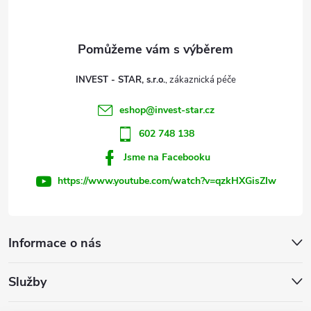
p
a
t
INVEST - STAR, s.r.o.
í
eshop
@
invest-star.cz
602 748 138
Jsme na Facebooku
https://www.youtube.com/watch?v=qzkHXGisZIw
Informace o nás
Služby