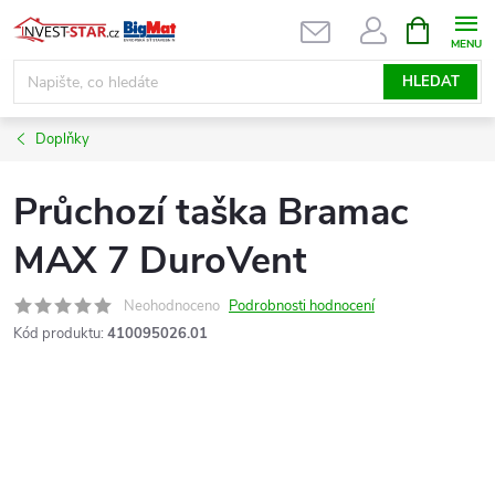
Přejít
NÁKUPNÍ
KOŠÍK
na
obsah
HLEDAT
Doplňky
Průchozí taška Bramac
MAX 7 DuroVent
Neohodnoceno
Podrobnosti hodnocení
Kód produktu:
410095026.01