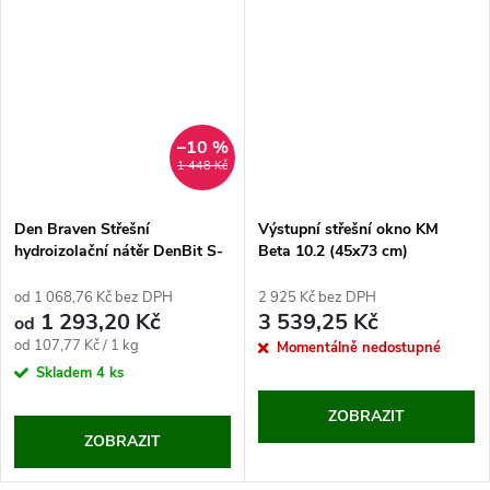
–10 %
1 448 Kč
Den Braven Střešní
Výstupní střešní okno KM
hydroizolační nátěr DenBit S-
Beta 10.2 (45x73 cm)
T4 12 kg
od 1 068,76 Kč bez DPH
2 925 Kč bez DPH
1 293,20 Kč
3 539,25 Kč
od
Měrná
od 107,77 Kč / 1 kg
Momentálně nedostupné
cena:
Skladem
4 ks
ZOBRAZIT
ZOBRAZIT