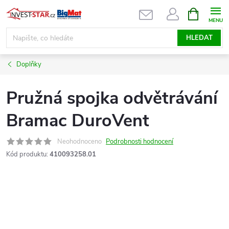
Přejít
NÁKUPNÍ
KOŠÍK
na
obsah
HLEDAT
Doplňky
Pružná spojka odvětrávání
Bramac DuroVent
Neohodnoceno
Podrobnosti hodnocení
Kód produktu:
410093258.01