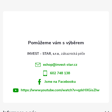
Z
á
p
a
t
INVEST - STAR, s.r.o.
í
eshop
@
invest-star.cz
602 748 138
Jsme na Facebooku
https://www.youtube.com/watch?v=qzkHXGisZIw