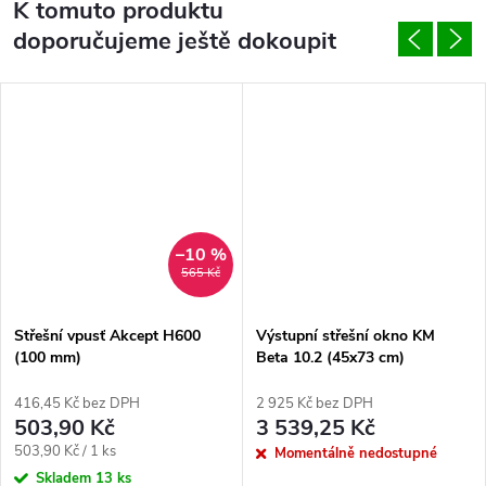
K tomuto produktu
doporučujeme ještě dokoupit
–10 %
565 Kč
Střešní vpusť Akcept H600
Výstupní střešní okno KM
(100 mm)
Beta 10.2 (45x73 cm)
416,45 Kč bez DPH
2 925 Kč bez DPH
503,90 Kč
3 539,25 Kč
Měrná
503,90 Kč / 1 ks
Momentálně nedostupné
cena:
Skladem
13 ks