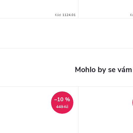
Kód:
1124.01
K
–10 %
449 Kč