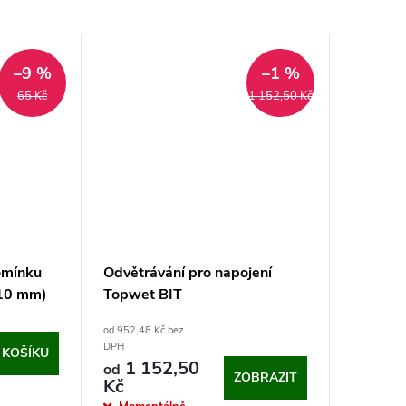
–9 %
–1 %
65 Kč
1 152,50 Kč
omínku
Odvětrávání pro napojení
10 mm)
Topwet BIT
od 952,48 Kč bez
DPH
 KOŠÍKU
1 152,50
od
ZOBRAZIT
Kč