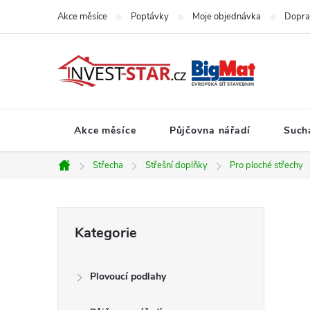
Přejít
Akce měsíce
Poptávky
Moje objednávka
Dopra
na
obsah
Akce měsíce
Půjčovna nářadí
Such
Střecha
Střešní doplňky
Pro ploché střechy
Domů
P
Přeskočit
Kategorie
kategorie
o
Plovoucí podlahy
s