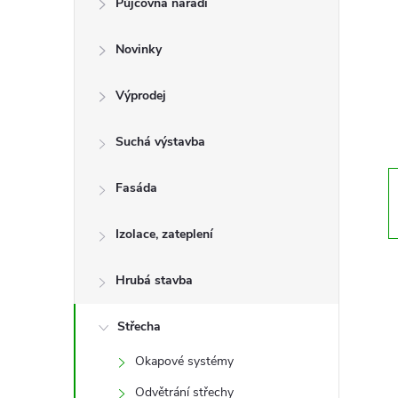
Půjčovna nářadí
t
Novinky
r
a
Výprodej
n
Suchá výstavba
n
Fasáda
í
Izolace, zateplení
p
Hrubá stavba
a
Střecha
Okapové systémy
n
Odvětrání střechy