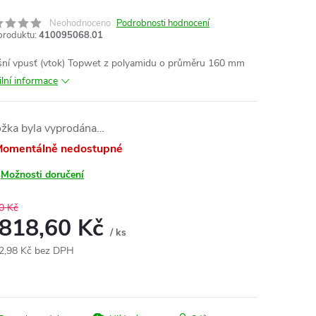
Neohodnoceno
Podrobnosti hodnocení
produktu:
410095068.01
šní vpusť (vtok) Topwet z polyamidu o průměru 160 mm
ilní informace
ožka byla vyprodána…
omentálně nedostupné
Možnosti doručení
0 Kč
 818,60 Kč
/ ks
2,98 Kč bez DPH
ná
: