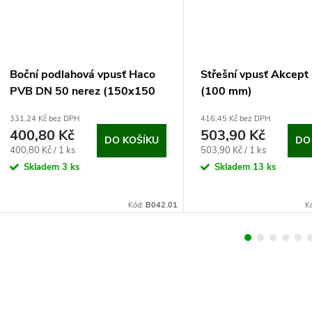
Boční podlahová vpusť Haco
Střešní vpusť Akcep
PVB DN 50 nerez (150x150
(100 mm)
mm, průměr 50 mm)
331,24 Kč bez DPH
416,45 Kč bez DPH
400,80 Kč
503,90 Kč
DO KOŠÍKU
DO
Měrná
Měrná
400,80 Kč / 1 ks
503,90 Kč / 1 ks
cena:
cena:
Skladem
3 ks
Skladem
13 ks
Kód:
B042.01
K