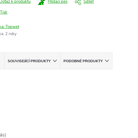
Dotaz k produktu
Hlídací pes
Sdílet
Tisk
ka:
Topwet
ka
:
2 roky
SOUVISEJÍCÍ PRODUKTY
PODOBNÉ PRODUKTY
ás)