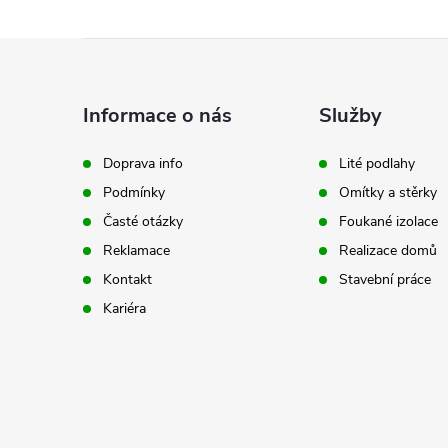
Z
á
Informace o nás
Služby
p
Doprava info
Lité podlahy
Podmínky
Omítky a stěrky
a
Časté otázky
Foukané izolace
t
Reklamace
Realizace domů
Kontakt
Stavební práce
í
Kariéra