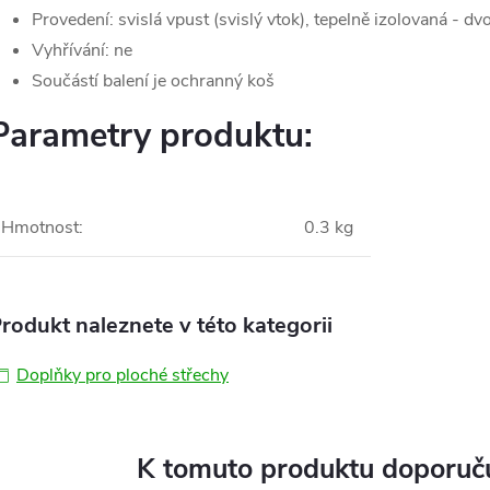
Provedení: svislá vpust (svislý vtok), tepelně izolovaná - d
Vyhřívání: ne
Součástí balení je ochranný koš
Parametry produktu:
Hmotnost
:
0.3 kg
rodukt naleznete v této kategorii
Doplňky pro ploché střechy
K tomuto produktu doporuču