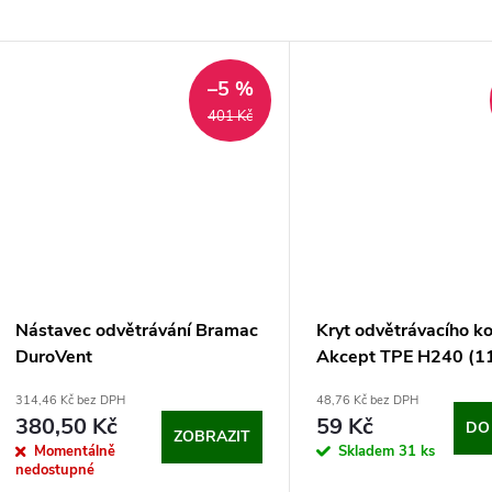
–5 %
401 Kč
Nástavec odvětrávání Bramac
Kryt odvětrávacího k
DuroVent
Akcept TPE H240 (1
314,46 Kč bez DPH
48,76 Kč bez DPH
380,50 Kč
59 Kč
DO
ZOBRAZIT
Momentálně
Skladem
31 ks
nedostupné