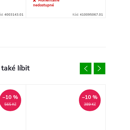
Momentálně
nedostupné
ód:
4003143.01
Kód:
410095067.01
–10 %
–10 %
565 Kč
389 Kč