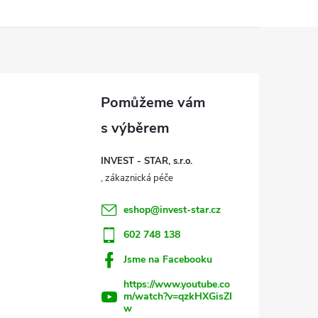
INVEST - STAR, s.r.o.
eshop
@
invest-star.cz
602 748 138
Jsme na Facebooku
https://www.youtube.co
m/watch?v=qzkHXGisZI
w