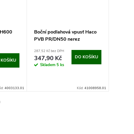
t H600
Boční podlahová vpusť Haco
Malý ná
PVB PR/DN50 nerez
komple
(100x100 mm)
287,52 Kč bez DPH
859,77 Kč 
347,90 Kč
DO KOŠÍKU
1 040,
 KOŠÍKU
Skladem
5 ks
Momen
nedostup
ód:
4003133.01
Kód:
41008958.01