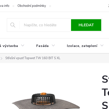
va info
Obchodní podmínky
Reklamace
Časté otázky
Ko
HLEDAT
á výstavba
Fasáda
Izolace, zateplení
Střešní vpusť Topwet TW 160 BIT S XL
S
T
S