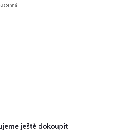
voustěnná
jeme ještě dokoupit