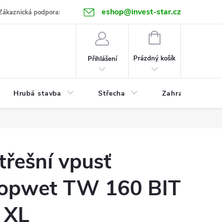
eshop@invest-star.cz
ntakt
Zákaznická podpora:
NÁKUPNÍ
KOŠÍK
Prázdný košík
Přihlášení
Hrubá stavba
Střecha
Zahrada
třešní vpusť
opwet TW 160 BIT
 XL