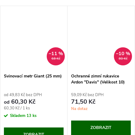
–11 %
–10 %
68 Kč
80 Kč
Svinovací metr Giant (25 mm)
Ochranné zimní rukavice
Ardon "Davis" (Velikost 10)
od 49,83 Kč bez DPH
59,09 Kč bez DPH
60,30 Kč
71,50 Kč
od
Měrná
60,30 Kč / 1 ks
Na dotaz
cena:
Skladem
13 ks
ZOBRAZIT
ZOBRAZIT