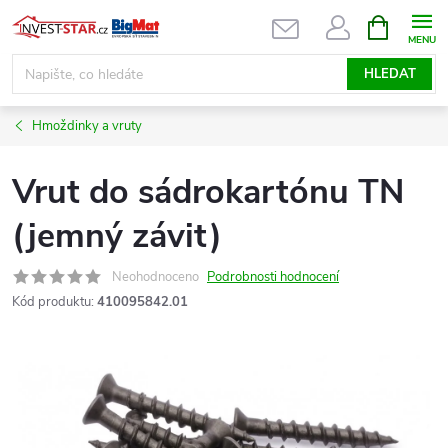
Přejít
NÁKUPNÍ
KOŠÍK
na
obsah
HLEDAT
Hmoždinky a vruty
Vrut do sádrokartónu TN
(jemný závit)
Neohodnoceno
Podrobnosti hodnocení
Kód produktu:
410095842.01