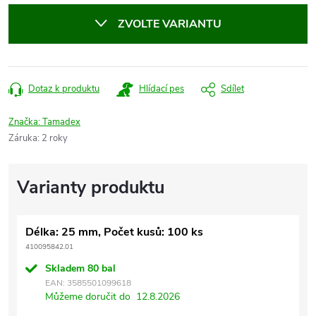
cena:
ZVOLTE VARIANTU
Dotaz k produktu
Hlídací pes
Sdílet
Značka:
Tamadex
Záruka
:
2 roky
Délka: 25 mm, Počet kusů: 100 ks
410095842.01
Skladem
80 bal
EAN:
3585501099618
Můžeme doručit do
12.8.2026