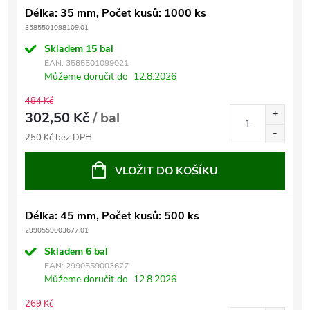
Délka: 35 mm, Počet kusů: 1000 ks
3585501098109.01
Skladem
15 bal
EAN:
3585501099021
Můžeme doručit do
12.8.2026
484 Kč
302,50 Kč
/ bal
250 Kč bez DPH
VLOŽIT DO KOŠÍKU
Délka: 45 mm, Počet kusů: 500 ks
2990559003677.01
Skladem
6 bal
EAN:
2990559003677
Můžeme doručit do
12.8.2026
269 Kč