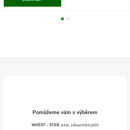
Z
á
p
a
t
INVEST - STAR, s.r.o.