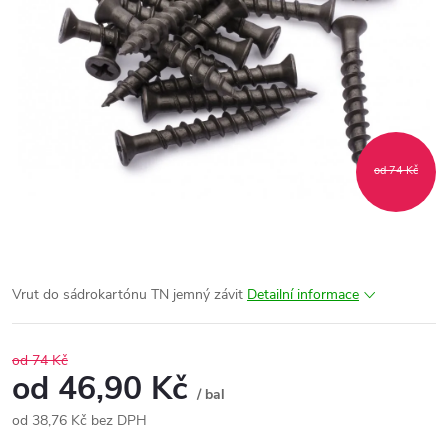
od 74 Kč
Vrut do sádrokartónu TN jemný závit
Detailní informace
od 74 Kč
od
46,90 Kč
/ bal
od
38,76 Kč
bez DPH
Měrná