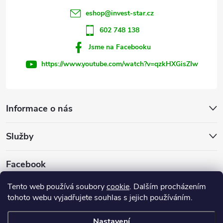
í
eshop
@
invest-star.cz
602 748 138
Jsme na Facebooku
https://www.youtube.com/watch?v=qzkHXGisZIw
Informace o nás
Služby
Facebook
Tento web používá soubory
cookie
. Dalším procházením
tohoto webu vyjadřujete souhlas s jejich používáním.
Firemní web
Nastavení