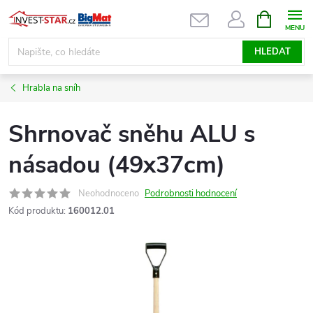
Přejít
NÁKUPNÍ
KOŠÍK
na
obsah
HLEDAT
Hrabla na sníh
Shrnovač sněhu ALU s
násadou (49x37cm)
Neohodnoceno
Podrobnosti hodnocení
Kód produktu:
160012.01