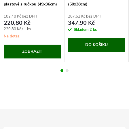
plastové s ručkou (49x36cm)
(50x38cm)
182,48 Kč bez DPH
287,52 Kč bez DPH
220,80 Kč
347,90 Kč
Měrná
220,80 Kč / 1 ks
Skladem
2 ks
cena:
Na dotaz
DO KOŠÍKU
ZOBRAZIT
Z