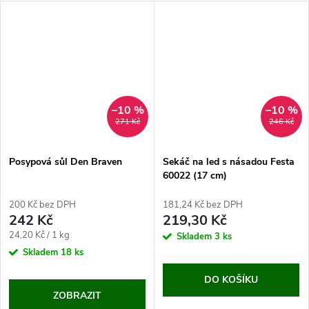
–10 %
–10 %
271 Kč
246 Kč
Posypová sůl Den Braven
Sekáč na led s násadou Festa
60022 (17 cm)
200 Kč bez DPH
181,24 Kč bez DPH
242 Kč
219,30 Kč
Měrná
24,20 Kč / 1 kg
Skladem
3 ks
cena:
Skladem
18 ks
DO KOŠÍKU
ZOBRAZIT