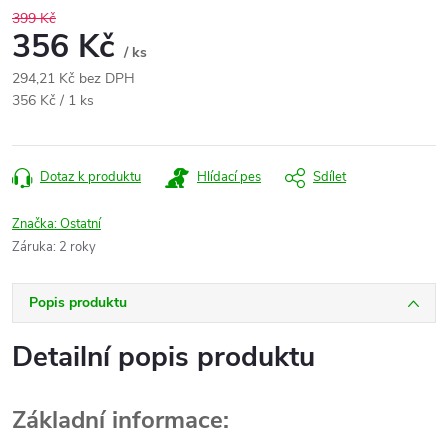
399 Kč
356 Kč
/ ks
294,21 Kč bez DPH
Měrná
356 Kč / 1 ks
cena:
Dotaz k produktu
Hlídací pes
Sdílet
Značka:
Ostatní
Záruka
:
2 roky
Popis produktu
Detailní popis produktu
Základní informace: