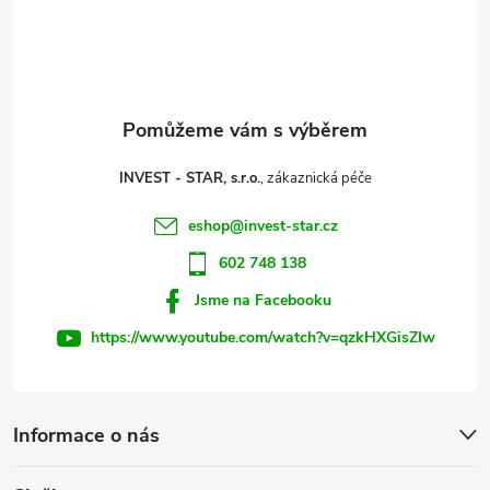
á
p
a
t
INVEST - STAR, s.r.o.
í
eshop
@
invest-star.cz
602 748 138
Jsme na Facebooku
https://www.youtube.com/watch?v=qzkHXGisZIw
Informace o nás