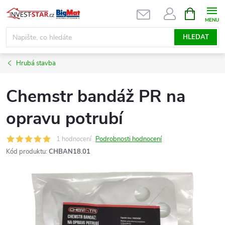
Přejít
NÁKUPNÍ
KOŠÍK
na
obsah
HLEDAT
Hrubá stavba
Chemstr bandáž PR na
opravu potrubí
1 hodnocení
Podrobnosti hodnocení
Kód produktu:
CHBAN18.01