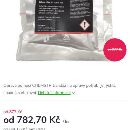
od 877 Kč
Oprava pomocí CHEMSTR Bandáž na opravy potrubí je rychlá,
snadná a efektivní.
Detailní informace
od 877 Kč
od
782,70 Kč
/ ks
od
646,86 Kč
bez DPH