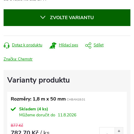
Měrná
cena:
ZVOLTE VARIANTU
Dotaz k produktu
Hlídací pes
Sdílet
Značka:
Chemstr
Rozměry: 1,8 m x 50 mm
CHBAN18.01
Skladem
(4 ks)
Můžeme doručit do
11.8.2026
877 Kč
782,70 Kč
/ ks