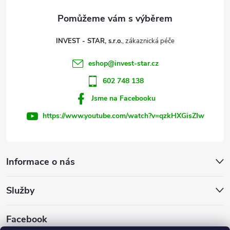
a
t
INVEST - STAR, s.r.o.
í
eshop
@
invest-star.cz
602 748 138
Jsme na Facebooku
https://www.youtube.com/watch?v=qzkHXGisZIw
Informace o nás
Služby
Facebook