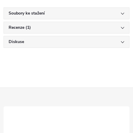
Soubory ke stažení
Recenze (1)
Diskuse
Z
á
p