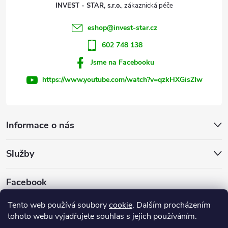
t
INVEST - STAR, s.r.o.
í
eshop
@
invest-star.cz
602 748 138
Jsme na Facebooku
https://www.youtube.com/watch?v=qzkHXGisZIw
Informace o nás
Služby
Facebook
Tento web používá soubory
cookie
. Dalším procházením
tohoto webu vyjadřujete souhlas s jejich používáním.
Firemní web