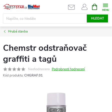
Přejít
NÁKUPNÍ
KOŠÍK
na
obsah
HLEDAT
Hrubá stavba
Chemstr odstraňovač
graffiti a tagů
Neohodnoceno
Podrobnosti hodnocení
Kód produktu:
CHGRAF.01