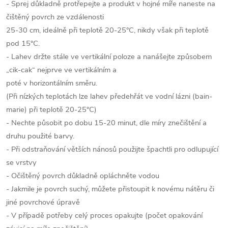
- Sprej důkladně protřepejte a produkt v hojné míře naneste na
čištěný povrch ze vzdálenosti
25-30 cm, ideálně při teplotě 20-25°C, nikdy však při teplotě
pod 15°C.
- Lahev držte stále ve vertikální poloze a nanášejte způsobem
„cik-cak“ nejprve ve vertikálním a
poté v horizontálním směru.
(Při nízkých teplotách lze lahev předehřát ve vodní lázni (bain-
marie) při teplotě 20-25°C)
- Nechte působit po dobu 15-20 minut, dle míry znečištění a
druhu použité barvy.
- Při odstraňování větších nánosů použijte špachtli pro odlupující
se vrstvy
- Očištěný povrch důkladně opláchněte vodou
- Jakmile je povrch suchý, můžete přistoupit k novému nátěru či
jiné povrchové úpravě
- V případě potřeby celý proces opakujte (počet opakování