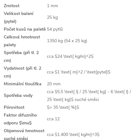
Zrnitost
1 mm
Velikost balení
25 kg
(pytel)
Počet kusů na paletě
54 pytlů
Celková hmotnost
1350 kg (54 x 25 kg)
palety
Spotřeba (při tl. 2
cca
$24 \text{ kg/m}^2$
cm)
Vydatnost (při tl. 2
cca
$1 \text{ m}^2 / \text{pytel}$
cm)
Minimální tloušťka
20 mm
cca
$5,5 \text{ l} / 25 \text{ kg} - 6 \text{ l} /
Spotřeba vody
25 \text{ kg}$
suché směsi
Pórovitost
$> 35 \text{ %}$
Faktor difuzního
cca 12
odporu
$\mu$
Objemová hmotnost
cca
$1.400 \text{ kg/m}^3$
suché směsi