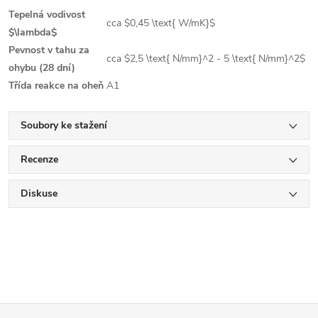
Tepelná vodivost
cca
$0,45 \text{ W/mK}$
$\lambda$
Pevnost v tahu za
cca
$2,5 \text{ N/mm}^2 - 5 \text{ N/mm}^2$
ohybu (28 dní)
Třída reakce na oheň
A1
Soubory ke stažení
Recenze
Diskuse