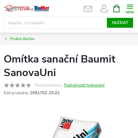
Přejít
NÁKUPNÍ
KOŠÍK
na
obsah
HLEDAT
Hrubá stavba
Omítka sanační Baumit
SanovaUni
Neohodnoceno
Podrobnosti hodnocení
Kód produktu:
209170Z-25.01