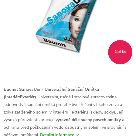
216 Kč
Baumit SanovaUni - Univerzální Sanační Omítka
(Interiér/Exteriér)
Univerzální, ručně i strojově zpracovatelná
jednovrstvá sanační omítka pro efektivní řešení vlhkého zdiva a
zdiva zatíženého solemi v interiéru i exteriéru (sklepy, sokly). Její
vysoká pórovitost zaručuje
výrazně déle suchý povrch omítky
a
ochranu před poškozením vodorozpustnými solemi ve srovnání s
běžnými omítkami.
Detailní informace