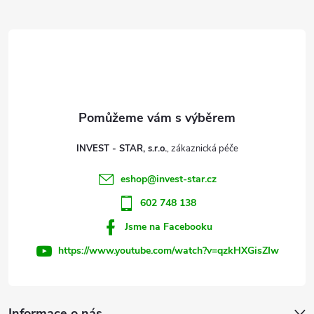
Z
á
p
a
t
INVEST - STAR, s.r.o.
í
eshop
@
invest-star.cz
602 748 138
Jsme na Facebooku
https://www.youtube.com/watch?v=qzkHXGisZIw
Informace o nás