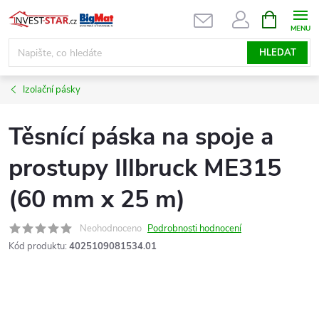
Přejít
NÁKUPNÍ
KOŠÍK
na
obsah
HLEDAT
Izolační pásky
Těsnící páska na spoje a
prostupy Illbruck ME315
(60 mm x 25 m)
Neohodnoceno
Podrobnosti hodnocení
Kód produktu:
4025109081534.01