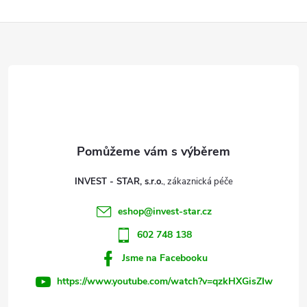
Z
á
p
a
t
INVEST - STAR, s.r.o.
í
eshop
@
invest-star.cz
602 748 138
Jsme na Facebooku
https://www.youtube.com/watch?v=qzkHXGisZIw