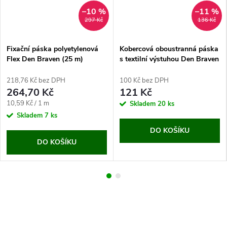
–10 %
–11 %
297 Kč
136 Kč
Fixační páska polyetylenová
Kobercová oboustranná páska
Flex Den Braven (25 m)
s textilní výstuhou Den Braven
(50 mm/25 m)
218,76 Kč bez DPH
100 Kč bez DPH
264,70 Kč
121 Kč
Měrná
10,59 Kč / 1 m
Skladem
20 ks
cena:
Skladem
7 ks
DO KOŠÍKU
DO KOŠÍKU