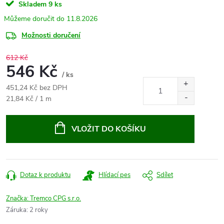
Skladem
9 ks
11.8.2026
Možnosti doručení
612 Kč
546 Kč
/ ks
451,24 Kč bez DPH
Měrná
21,84 Kč / 1 m
cena:
VLOŽIT DO KOŠÍKU
Dotaz k produktu
Hlídací pes
Sdílet
Značka:
Tremco CPG s.r.o.
Záruka
:
2 roky