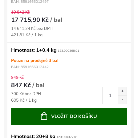
EAN:
8591666012497
19 842 Kč
17 715,90 Kč
/ bal
14 641,24 Kč bez DPH
Měrná
421,81 Kč / 1 kg
cena:
Hmotnost: 1+0,4 kg
123.000368.01
Pouze na prodejně
3 bal
EAN:
8591666012442
949 Kč
847 Kč
/ bal
700 Kč bez DPH
Měrná
605 Kč / 1 kg
cena:
VLOŽIT DO KOŠÍKU
Hmotnost: 20+8 kg
123.000372.01