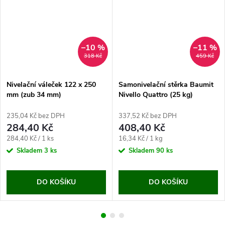
–10 %
–11 %
318 Kč
459 Kč
Nivelační váleček 122 x 250
Samonivelační stěrka Baumit
mm (zub 34 mm)
Nivello Quattro (25 kg)
235,04 Kč bez DPH
337,52 Kč bez DPH
284,40 Kč
408,40 Kč
Měrná
Měrná
284,40 Kč / 1 ks
16,34 Kč / 1 kg
cena:
cena:
Skladem
3 ks
Skladem
90 ks
DO KOŠÍKU
DO KOŠÍKU