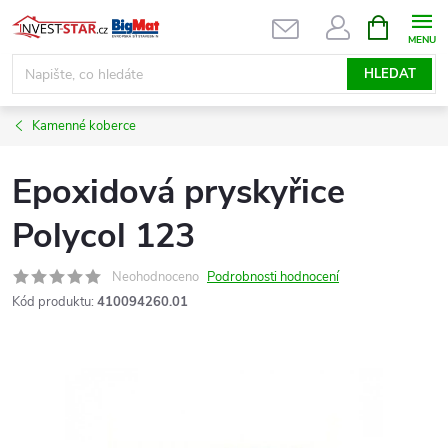
Přejít
NÁKUPNÍ
KOŠÍK
na
obsah
HLEDAT
Kamenné koberce
Epoxidová pryskyřice
Polycol 123
Neohodnoceno
Podrobnosti hodnocení
Kód produktu:
410094260.01