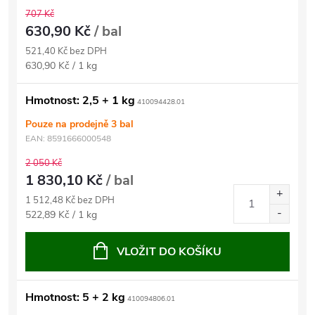
707 Kč
630,90 Kč
/ bal
521,40 Kč bez DPH
Měrná
630,90 Kč / 1 kg
cena:
Hmotnost: 2,5 + 1 kg
410094428.01
Pouze na prodejně
3 bal
EAN:
8591666000548
2 050 Kč
1 830,10 Kč
/ bal
1 512,48 Kč bez DPH
Měrná
522,89 Kč / 1 kg
cena:
VLOŽIT DO KOŠÍKU
Hmotnost: 5 + 2 kg
410094806.01