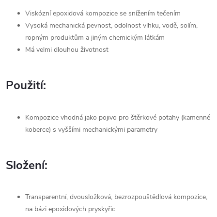
Viskózní epoxidová kompozice se snížením tečením
Vysoká mechanická pevnost, odolnost vlhku, vodě, solím,
ropným produktům a jiným chemickým látkám
Má velmi dlouhou životnost
Použití:
Kompozice vhodná jako pojivo pro štěrkové potahy (kamenné
koberce) s vyššími mechanickými parametry
Složení:
Transparentní, dvousložková, bezrozpouštědlová kompozice,
na bázi epoxidových pryskyřic