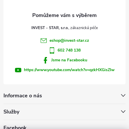
a
t
INVEST - STAR, s.r.o.
í
eshop
@
invest-star.cz
602 748 138
Jsme na Facebooku
https://www.youtube.com/watch?v=qzkHXGisZIw
Informace o nás
Služby
Facebook