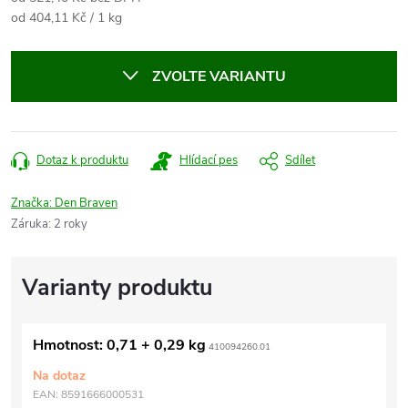
Měrná
od 404,11 Kč / 1 kg
cena:
ZVOLTE VARIANTU
Dotaz k produktu
Hlídací pes
Sdílet
Značka:
Den Braven
Záruka
:
2 roky
Hmotnost: 0,71 + 0,29 kg
410094260.01
Na dotaz
EAN:
8591666000531