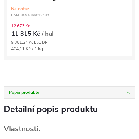
Na dotaz
EAN:
8591666012480
12 673 Kč
11 315 Kč
/ bal
9 351,24 Kč bez DPH
Měrná
404,11 Kč / 1 kg
cena:
Popis produktu
Detailní popis produktu
Vlastnosti: