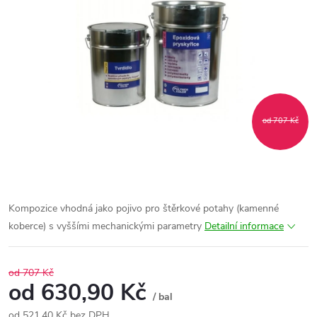
od 707 Kč
Kompozice vhodná jako pojivo pro štěrkové potahy (kamenné
koberce) s vyššími mechanickými parametry
Detailní informace
od 707 Kč
od
630,90 Kč
/ bal
od
521,40 Kč
bez DPH