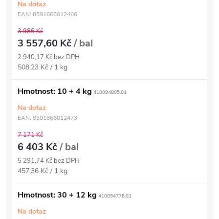
Na dotaz
EAN:
8591666012466
3 986 Kč
3 557,60 Kč
/ bal
2 940,17 Kč bez DPH
Měrná
508,23 Kč / 1 kg
cena:
Hmotnost: 10 + 4 kg
410094805.01
Na dotaz
EAN:
8591666012473
7 171 Kč
6 403 Kč
/ bal
5 291,74 Kč bez DPH
Měrná
457,36 Kč / 1 kg
cena:
Hmotnost: 30 + 12 kg
410094778.01
Na dotaz