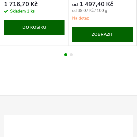
1 716,70 Kč
1 497,40 Kč
od
Měrná
od 39,07 Kč / 100 g
Skladem
1 ks
cena:
Na dotaz
DO KOŠÍKU
ZOBRAZIT
Z
á
p