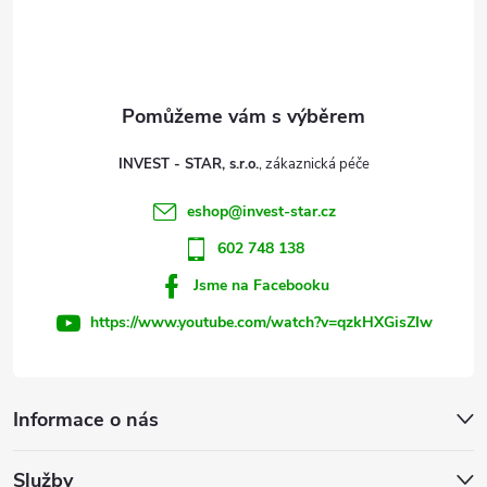
p
a
t
INVEST - STAR, s.r.o.
í
eshop
@
invest-star.cz
602 748 138
Jsme na Facebooku
https://www.youtube.com/watch?v=qzkHXGisZIw
Informace o nás
Služby