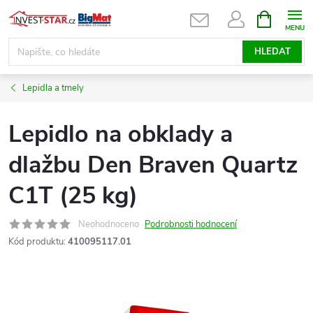
Přejít
NÁKUPNÍ
KOŠÍK
na
obsah
HLEDAT
Lepidla a tmely
Lepidlo na obklady a
dlažbu Den Braven Quartz
C1T (25 kg)
Neohodnoceno
Podrobnosti hodnocení
Kód produktu:
410095117.01