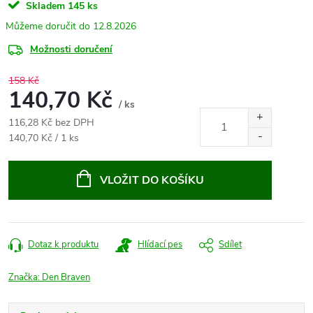
Skladem
145 ks
12.8.2026
Možnosti doručení
158 Kč
140,70 Kč
/ ks
116,28 Kč bez DPH
Měrná
140,70 Kč / 1 ks
cena:
VLOŽIT DO KOŠÍKU
Dotaz k produktu
Hlídací pes
Sdílet
Značka:
Den Braven