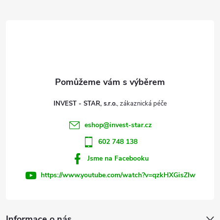
Z
á
p
a
t
INVEST - STAR, s.r.o.
í
eshop
@
invest-star.cz
602 748 138
Jsme na Facebooku
https://www.youtube.com/watch?v=qzkHXGisZIw
Informace o nás