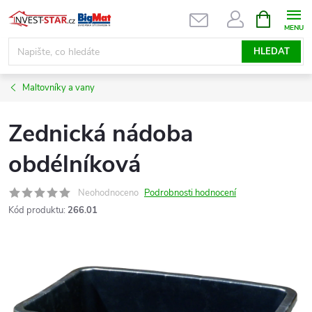
Přejít
NÁKUPNÍ
KOŠÍK
na
obsah
HLEDAT
Maltovníky a vany
Zednická nádoba
obdélníková
Neohodnoceno
Podrobnosti hodnocení
Kód produktu:
266.01