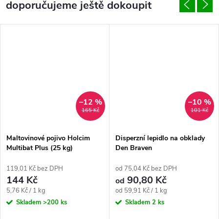
doporučujeme ještě dokoupit
–12 %
–10 %
165 Kč
101 Kč
Maltovinové pojivo Holcim
Disperzní lepidlo na obklady
Multibat Plus (25 kg)
Den Braven
119,01 Kč bez DPH
od 75,04 Kč bez DPH
144 Kč
90,80 Kč
od
Měrná
Měrná
5,76 Kč / 1 kg
od 59,91 Kč / 1 kg
cena:
cena:
Skladem
>200 ks
Skladem
2 ks