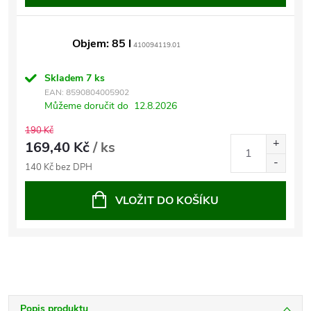
Objem: 85 l
410094119.01
Skladem
7 ks
EAN:
8590804005902
Můžeme doručit do
12.8.2026
190 Kč
169,40 Kč
/ ks
140 Kč bez DPH
VLOŽIT DO KOŠÍKU
Popis produktu