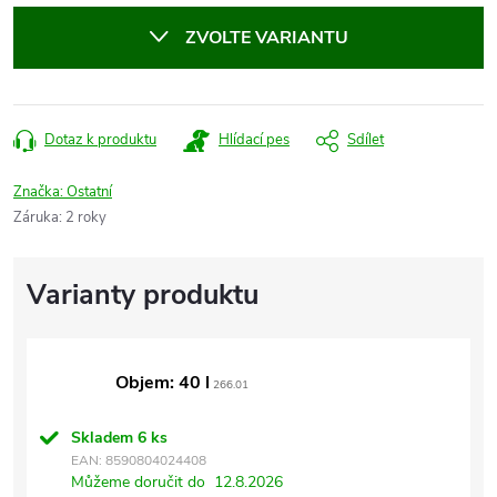
cena:
ZVOLTE VARIANTU
Dotaz k produktu
Hlídací pes
Sdílet
Značka:
Ostatní
Záruka
:
2 roky
Objem: 40 l
266.01
Skladem
6 ks
EAN:
8590804024408
Můžeme doručit do
12.8.2026