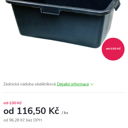
od 130 Kč
Zednická nádoba obdélníková
Detailní informace
od 130 Kč
od
116,50 Kč
/ ks
od
96,28 Kč
bez DPH
Měrná