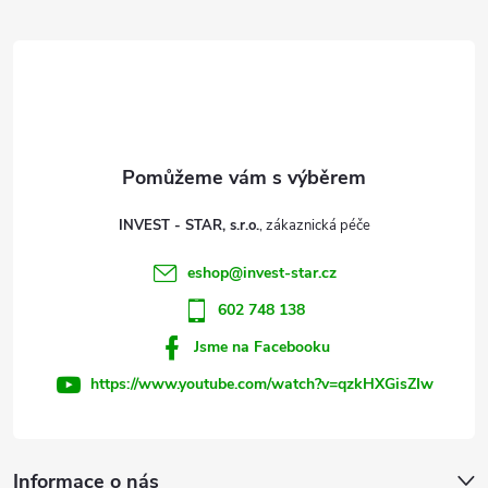
á
p
a
t
INVEST - STAR, s.r.o.
í
eshop
@
invest-star.cz
602 748 138
Jsme na Facebooku
https://www.youtube.com/watch?v=qzkHXGisZIw
Informace o nás