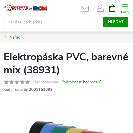
Přejít
NÁKUPNÍ
KOŠÍK
na
obsah
HLEDAT
Nářadí
Elektropáska PVC, barevné
mix (38931)
Neohodnoceno
Podrobnosti hodnocení
Kód produktu:
2001151092