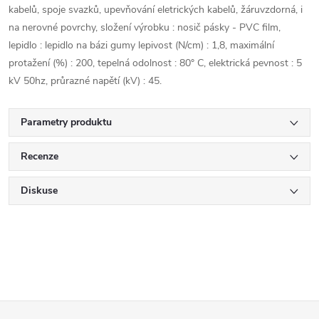
kabelů, spoje svazků, upevňování eletrických kabelů, žáruvzdorná, i
na nerovné povrchy, složení výrobku : nosič pásky - PVC film,
lepidlo : lepidlo na bázi gumy lepivost (N/cm) : 1,8, maximální
protažení (%) : 200, tepelná odolnost : 80° C, elektrická pevnost : 5
kV 50hz, průrazné napětí (kV) : 45.
Parametry produktu
Recenze
Diskuse
Z