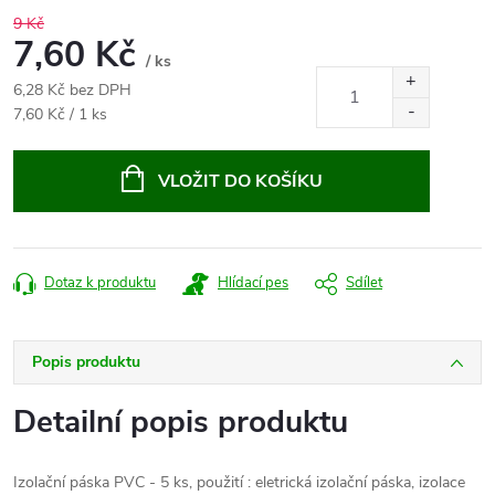
9 Kč
7,60 Kč
/ ks
6,28 Kč bez DPH
Měrná
7,60 Kč / 1 ks
cena:
VLOŽIT DO KOŠÍKU
Dotaz k produktu
Hlídací pes
Sdílet
Popis produktu
Detailní popis produktu
Izolační páska PVC - 5 ks, použití : eletrická izolační páska, izolace