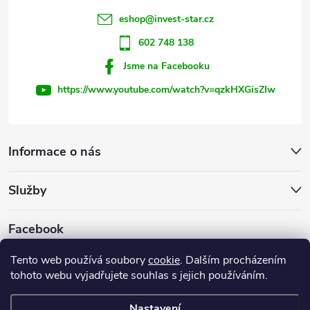
í
eshop
@
invest-star.cz
602 748 138
Jsme na Facebooku
https://www.youtube.com/watch?v=qzkHXGisZIw
Informace o nás
Služby
Facebook
Tento web používá soubory
cookie
. Dalším procházením
tohoto webu vyjadřujete souhlas s jejich používáním.
Firemní web
Nastavení