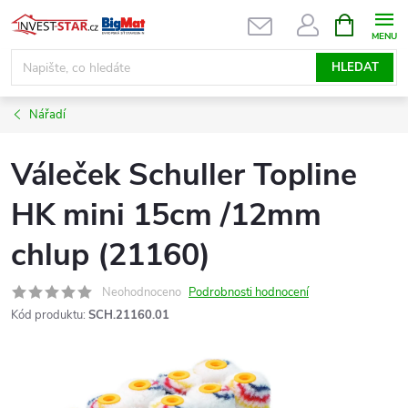
Přejít
NÁKUPNÍ
KOŠÍK
na
obsah
HLEDAT
Nářadí
Váleček Schuller Topline
HK mini 15cm /12mm
chlup (21160)
Neohodnoceno
Podrobnosti hodnocení
Kód produktu:
SCH.21160.01