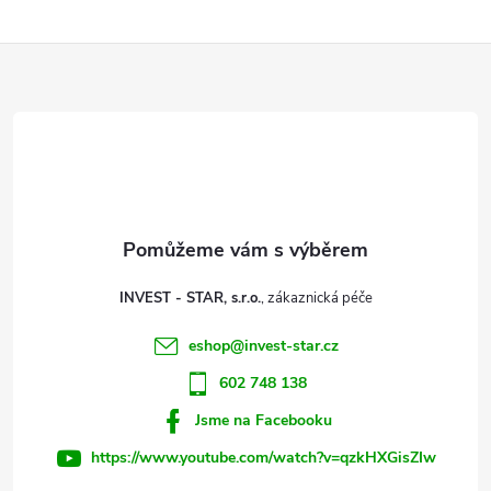
l
Z
á
d
á
a
p
c
a
í
t
p
INVEST - STAR, s.r.o.
r
í
eshop
@
invest-star.cz
v
602 748 138
k
Jsme na Facebooku
y
https://www.youtube.com/watch?v=qzkHXGisZIw