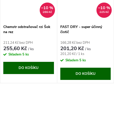
–10 %
–10 %
286 Kč
225 Kč
Chemstr odstraňovač rzi Šok
FAST DRY - super účinný
na rez
čistič
211,24 Kč bez DPH
166,28 Kč bez DPH
255,60 Kč
201,20 Kč
/ ks
/ ks
Měrná
201,20 Kč / 1 ks
Skladem
5 ks
cena:
Skladem
5 ks
DO KOŠÍKU
DO KOŠÍKU
O
v