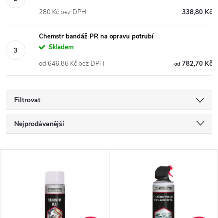
280 Kč bez DPH
338,80 Kč
Chemstr bandáž PR na opravu potrubí
Skladem
od 646,86 Kč bez DPH
782,70 Kč
od
Filtrovat
Ř
Nejprodávanější
a
Nejlevnější
V
Nejdražší
z
ý
Abecedně
e
p