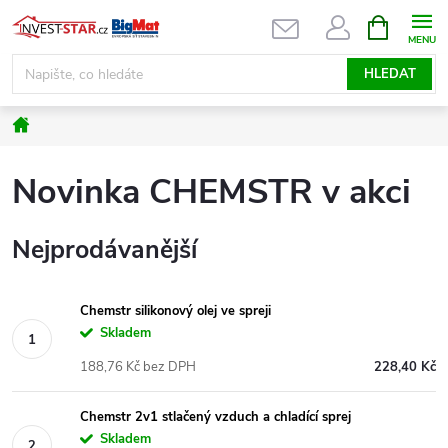
Přejít
NÁKUPNÍ
KOŠÍK
na
obsah
HLEDAT
Domů
Novinka CHEMSTR v akci
Nejprodávanější
Chemstr silikonový olej ve spreji
Skladem
188,76 Kč bez DPH
228,40 Kč
Chemstr 2v1 stlačený vzduch a chladící sprej
Skladem