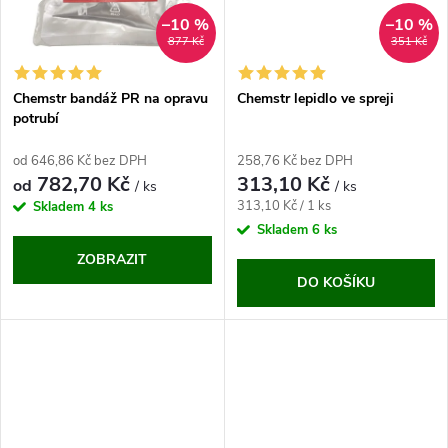
ů
ů
–10 %
–10 %
877 Kč
351 Kč
Chemstr bandáž PR na opravu
Chemstr lepidlo ve spreji
potrubí
od 646,86 Kč bez DPH
258,76 Kč bez DPH
782,70 Kč
313,10 Kč
od
/ ks
/ ks
Měrná
313,10 Kč / 1 ks
Skladem
4 ks
cena:
Skladem
6 ks
ZOBRAZIT
DO KOŠÍKU