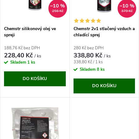
n
i
–10 %
–10 %
256 Kč
379 Kč
í
s
p
Chemstr silikonový olej ve
Chemstr 2v1 stlačený vzduch a
spreji
chladící sprej
p
r
188,76 Kč bez DPH
280 Kč bez DPH
r
228,40 Kč
338,80 Kč
/ ks
/ ks
o
Měrná
338,80 Kč / 1 ks
Skladem
1 ks
o
cena:
Skladem
8 ks
d
DO KOŠÍKU
d
DO KOŠÍKU
u
u
k
k
t
t