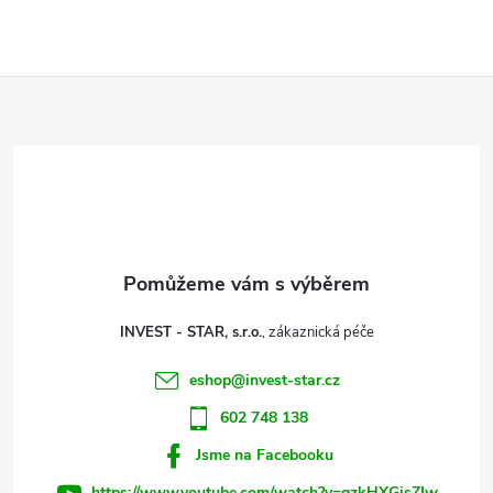
Z
á
p
a
t
INVEST - STAR, s.r.o.
í
eshop
@
invest-star.cz
602 748 138
Jsme na Facebooku
https://www.youtube.com/watch?v=qzkHXGisZIw