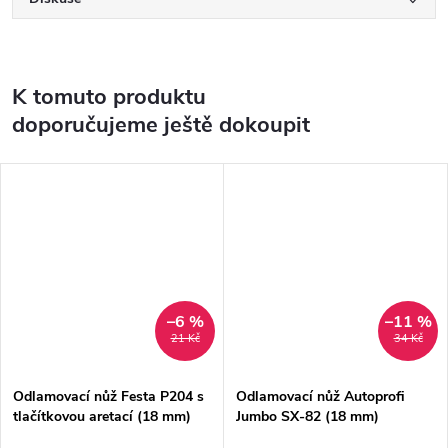
K tomuto produktu
doporučujeme ještě dokoupit
–6 %
–11 %
21 Kč
34 Kč
Odlamovací nůž Festa P204 s
Odlamovací nůž Autoprofi
tlačítkovou aretací (18 mm)
Jumbo SX-82 (18 mm)