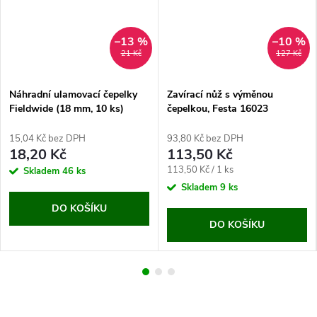
–13 %
–10 %
21 Kč
127 Kč
Náhradní ulamovací čepelky
Zavírací nůž s výměnou
Fieldwide (18 mm, 10 ks)
čepelkou, Festa 16023
15,04 Kč bez DPH
93,80 Kč bez DPH
18,20 Kč
113,50 Kč
Měrná
113,50 Kč / 1 ks
Skladem
46 ks
cena:
Skladem
9 ks
DO KOŠÍKU
DO KOŠÍKU