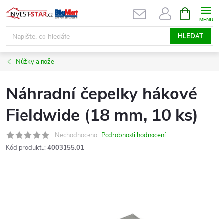
Přejít
NÁKUPNÍ
KOŠÍK
na
obsah
HLEDAT
Nůžky a nože
Náhradní čepelky hákové
Fieldwide (18 mm, 10 ks)
Neohodnoceno
Podrobnosti hodnocení
Kód produktu:
4003155.01