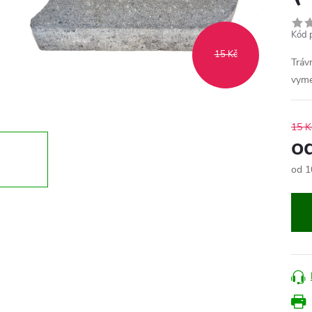
Kód 
15 Kč
Tráv
vyme
15 K
o
od
1
Měr
cena