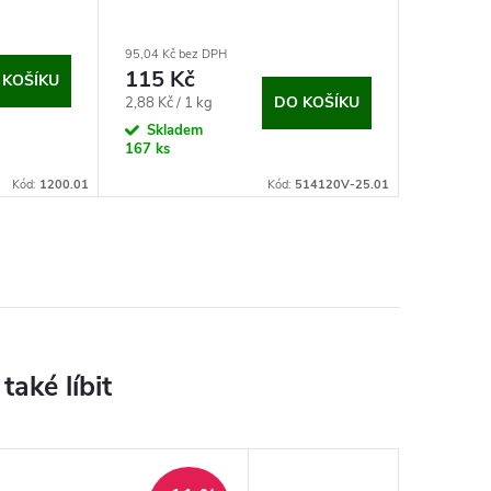
95,04 Kč bez DPH
115 Kč
 KOŠÍKU
Měrná
DO KOŠÍKU
2,88 Kč / 1 kg
cena:
Skladem
167 ks
Kód:
1200.01
Kód:
514120V-25.01