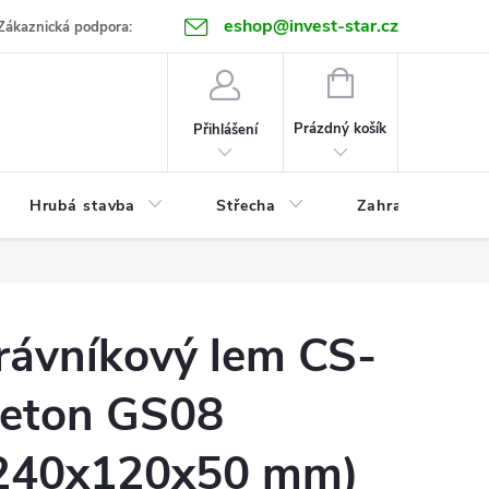
eshop@invest-star.cz
ntakt
Zákaznická podpora:
NÁKUPNÍ
KOŠÍK
Prázdný košík
Přihlášení
Hrubá stavba
Střecha
Zahrada
rávníkový lem CS-
eton GS08
240x120x50 mm)