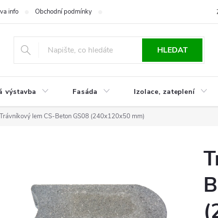
va info
Obchodní podmínky
Reklamace
Časté otázky
Ko
HLEDAT
á výstavba
Fasáda
Izolace, zateplení
Trávníkový lem CS-Beton GS08 (240x120x50 mm)
T
B
(