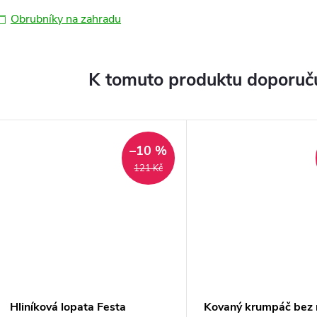
Obrubníky na zahradu
K tomuto produktu doporuču
–10 %
121 Kč
Hliníková lopata Festa
Kovaný krumpáč bez