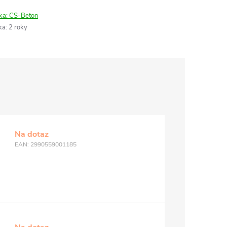
ka:
CS-Beton
ka
:
2 roky
Na dotaz
EAN:
2990559001185