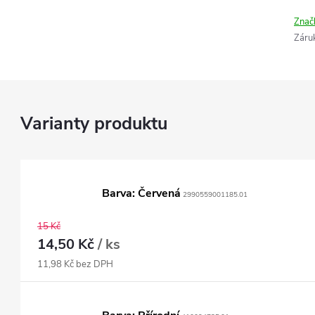
Znač
Záru
Barva: Červená
2990559001185.01
15 Kč
14,50 Kč
/ ks
11,98 Kč bez DPH