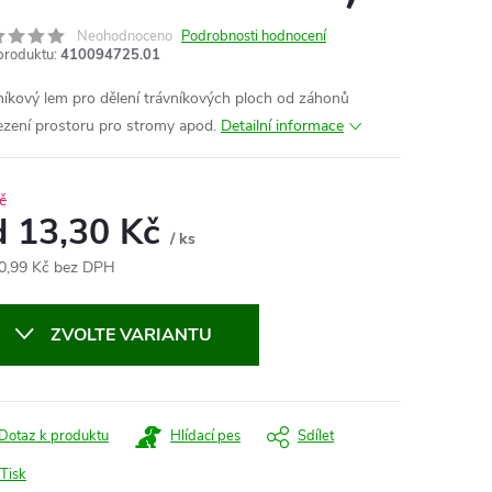
Neohodnoceno
Podrobnosti hodnocení
produktu:
410094725.01
níkový lem pro dělení trávníkových ploch od záhonů
zení prostoru pro stromy apod.
Detailní informace
č
d
13,30 Kč
/ ks
0,99 Kč
bez DPH
ná
:
ZVOLTE VARIANTU
Dotaz k produktu
Hlídací pes
Sdílet
Tisk