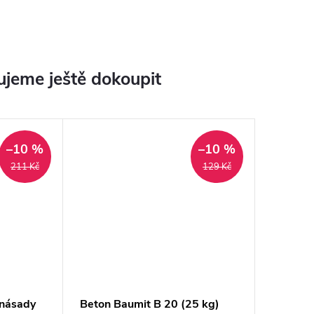
jeme ještě dokoupit
–10 %
–10 %
211 Kč
129 Kč
 násady
Beton Baumit B 20 (25 kg)