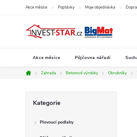
Přejít
Akce měsíce
Poptávky
Moje objednávka
Dopra
na
obsah
Akce měsíce
Půjčovna nářadí
Such
Zahrada
Betonové výrobky
Obrubníky
Domů
P
Přeskočit
Kategorie
kategorie
o
Plovoucí podlahy
s