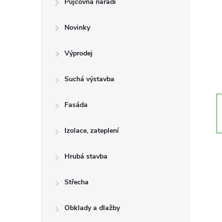
Půjčovna nářadí
t
Novinky
r
a
Výprodej
n
Suchá výstavba
n
Fasáda
í
Izolace, zateplení
p
Hrubá stavba
a
Střecha
n
Obklady a dlažby