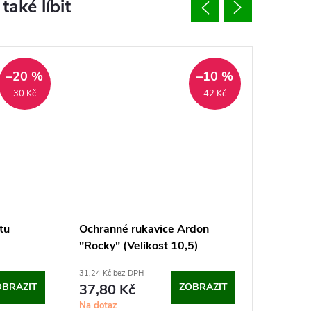
–20 %
–10 %
30 Kč
42 Kč
tu
Ochranné rukavice Ardon
Podešve
"Rocky" (Velikost 10,5)
31,24 Kč bez DPH
476,28 Kč 
OBRAZIT
37,80 Kč
ZOBRAZIT
576,3
Na dotaz
Sklad