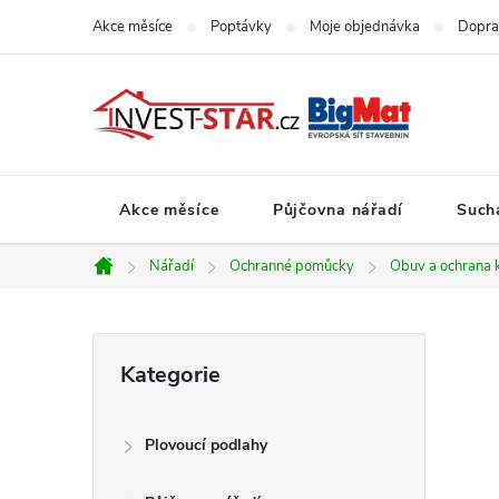
Přejít
Akce měsíce
Poptávky
Moje objednávka
Dopra
na
obsah
Akce měsíce
Půjčovna nářadí
Such
Nářadí
Ochranné pomůcky
Obuv a ochrana 
Domů
P
Přeskočit
Kategorie
kategorie
o
Plovoucí podlahy
s