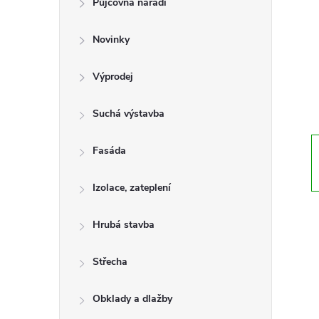
Půjčovna nářadí
t
Novinky
r
a
Výprodej
n
Suchá výstavba
n
Fasáda
í
Izolace, zateplení
p
Hrubá stavba
a
Střecha
n
Obklady a dlažby