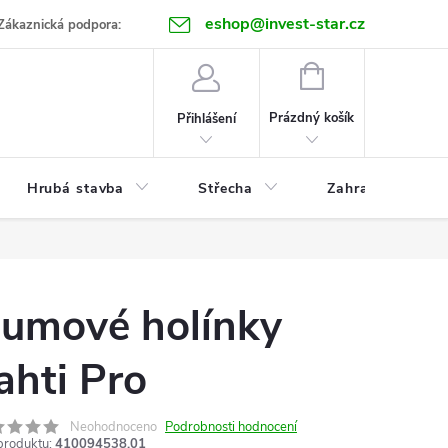
eshop@invest-star.cz
ntakt
Zákaznická podpora:
NÁKUPNÍ
KOŠÍK
Prázdný košík
Přihlášení
Hrubá stavba
Střecha
Zahrada
umové holínky
ahti Pro
Neohodnoceno
Podrobnosti hodnocení
produktu:
410094538.01