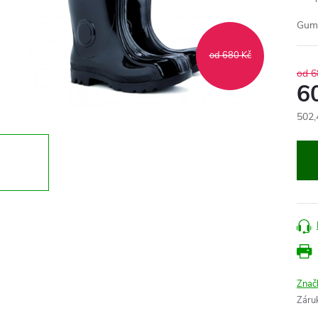
Gumo
od 680 Kč
od 6
6
502,
Měr
cena
Znač
Záru