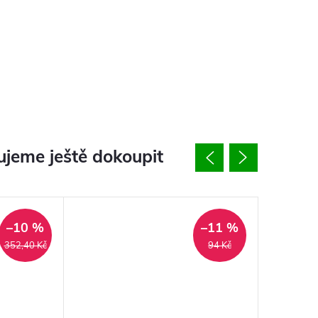
jeme ještě dokoupit
–10 %
–11 %
352,40 Kč
94 Kč