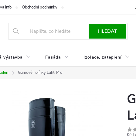
va info
Obchodní podmínky
Reklamace
Časté otázky
Ko
HLEDAT
á výstavba
Fasáda
Izolace, zateplení
kolen
Gumové holínky Lahti Pro
G
L
Kód 