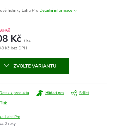
vé holínky Lahti Pro
Detailní informace
80 Kč
08 Kč
/ ks
48 Kč bez DPH
ná
:
ZVOLTE VARIANTU
Dotaz k produktu
Hlídací pes
Sdílet
Tisk
ka:
Lahti Pro
ka
:
2 roky