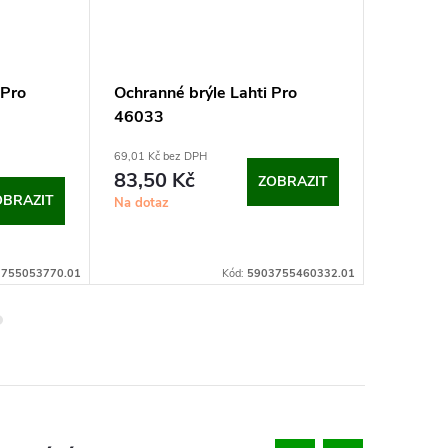
 Pro
Ochranné brýle Lahti Pro
Pláštěnk
46033
(XL)
69,01 Kč bez DPH
237,52 Kč 
83,50 Kč
287,4
ZOBRAZIT
OBRAZIT
Na dotaz
Na dotaz
755053770.01
Kód:
5903755460332.01