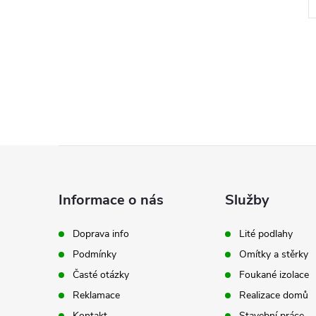
Kód:
137420.01
Kód:
410094000.01
Z
á
Informace o nás
Služby
p
Doprava info
Lité podlahy
Podmínky
Omítky a stěrky
a
Časté otázky
Foukané izolace
t
Reklamace
Realizace domů
Kontakt
Stavební práce