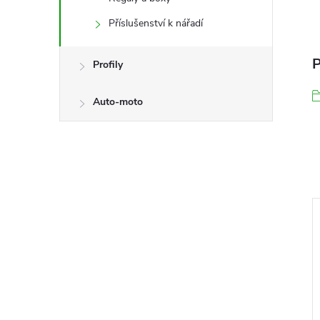
Příslušenství k nářadí
P
Profily
Auto-moto
–10 %
211 Kč