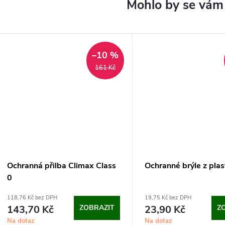
–10 %
161 Kč
Ochranná přilba Climax Class
Ochranné brýle z plas
0
118,76 Kč bez DPH
19,75 Kč bez DPH
143,70 Kč
ZOBRAZIT
23,90 Kč
Z
Na dotaz
Na dotaz