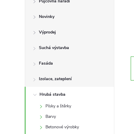
Půjčovna nářadí
t
Novinky
r
a
Výprodej
n
Suchá výstavba
n
Fasáda
í
Izolace, zateplení
p
Hrubá stavba
Písky a štěrky
a
Barvy
n
Betonové výrobky