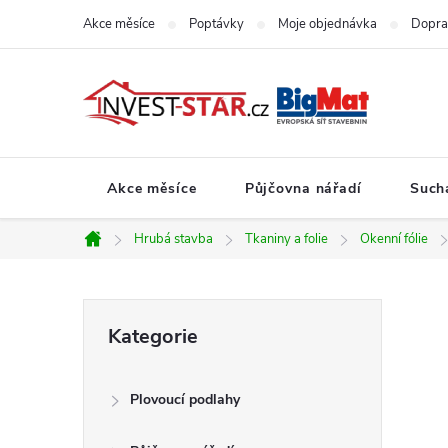
Přejít
Akce měsíce
Poptávky
Moje objednávka
Dopra
na
obsah
Akce měsíce
Půjčovna nářadí
Such
Hrubá stavba
Tkaniny a folie
Okenní fólie
Domů
P
Přeskočit
Kategorie
kategorie
o
Plovoucí podlahy
s