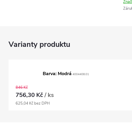
Znač
Záru
Barva: Modrá
4004408.01
846 Kč
756,30 Kč
/ ks
625,04 Kč bez DPH