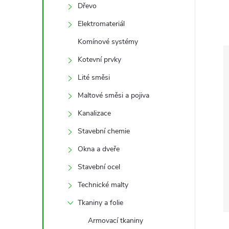
e
Dřevo
Elektromateriál
l
Komínové systémy
Kotevní prvky
Lité směsi
Maltové směsi a pojiva
Kanalizace
Stavební chemie
Okna a dveře
Stavební ocel
Technické malty
Tkaniny a folie
Armovací tkaniny