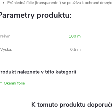
Průhledná fólie (transparentní) se používá k ochraně drsný
Parametry produktu:
Návin
:
100 m
Výška
:
0,5 m
rodukt naleznete v této kategorii
Okenní fólie
K tomuto produktu doporuču