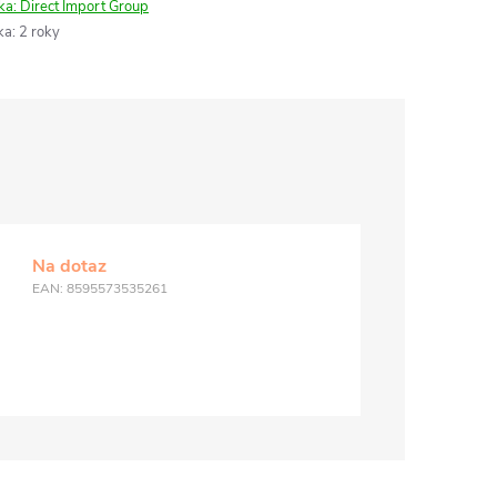
ka:
Direct Import Group
ka
:
2 roky
Na dotaz
EAN:
8595573535261