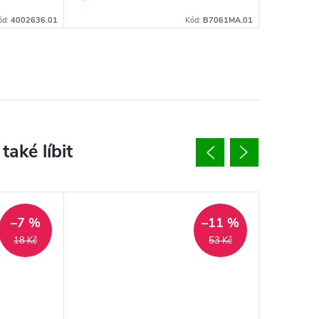
ód:
4002636.01
Kód:
B7061MA.01
–7 %
–11 %
18 Kč
53 Kč