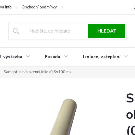
va info
Obchodní podmínky
Reklamace
Časté otázky
Ko
HLEDAT
á výstavba
Fasáda
Izolace, zateplení
Samopřilnavá okenní folie (0,5x100 m)
S
o
(