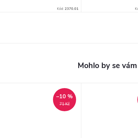
Kód:
2370.01
K
–10 %
71 Kč