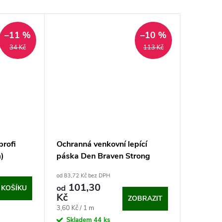
–11 %
–10 %
34 Kč
113 Kč
rofi
Ochranná venkovní lepící
)
páska Den Braven Strong
od 83,72 Kč bez DPH
101,30
od
 KOŠÍKU
Kč
ZOBRAZIT
Měrná
3,60 Kč / 1 m
cena:
Skladem
44 ks