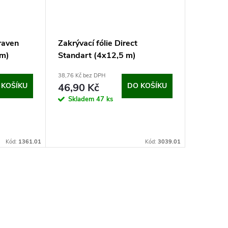
raven
Zakrývací fólie Direct
Malířsk
 m)
Standart (4x12,5 m)
fleece
38,76 Kč bez DPH
od 168,76 
 KOŠÍKU
46,90 Kč
DO KOŠÍKU
DPH
204
od
Skladem
47 ks
Kč
Měrná
204,20 Kč 
cena:
Sklad
Kód:
1361.01
Kód:
3039.01