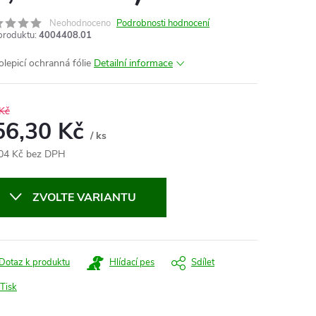
Neohodnoceno
Podrobnosti hodnocení
produktu:
4004408.01
lepicí ochranná fólie
Detailní informace
Kč
56,30 Kč
/ ks
04 Kč bez DPH
ná
:
ZVOLTE VARIANTU
Dotaz k produktu
Hlídací pes
Sdílet
Tisk