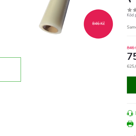
Kód 
846 Kč
Samo
846 
7
625,
Měr
cena