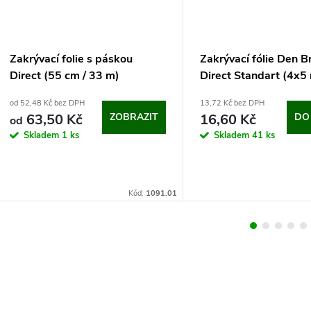
Zakrývací folie s páskou
Zakrývací fólie Den B
Direct (55 cm / 33 m)
Direct Standart (4x5
od 52,48 Kč bez DPH
13,72 Kč bez DPH
63,50 Kč
ZOBRAZIT
16,60 Kč
DO
od
Skladem
1 ks
Skladem
41 ks
Kód:
1091.01