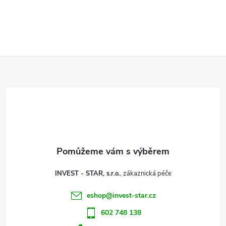
Z
á
p
a
t
INVEST - STAR, s.r.o.
í
eshop
@
invest-star.cz
602 748 138