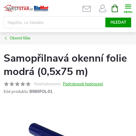
Přejít
NÁKUPNÍ
KOŠÍK
na
obsah
HLEDAT
Okenní fólie
Samopřilnavá okenní folie
modrá (0,5x75 m)
Neohodnoceno
Podrobnosti hodnocení
Kód produktu:
B980FOL.01