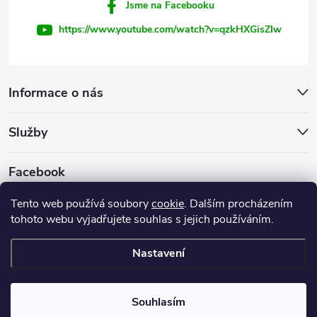
Jsme na Facebooku
https://www.youtube.com/watch?v=qzkHXGisZIw
Informace o nás
Služby
Facebook
Tento web používá soubory
cookie
. Dalším procházením
tohoto webu vyjadřujete souhlas s jejich používáním.
Firemní web
Nastavení
Copyright 2026
INVEST - STAR, s.r.o.
. Všechna práva vyhrazena.
Souhlasím
Vytvořil Shoptet