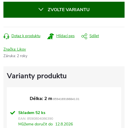
cena:
ZVOLTE VARIANTU
Dotaz k produktu
Hlídací pes
Sdílet
Značka:
Likov
Záruka
:
2 roky
Délka: 2 m
8594169166841.01
Skladem
52 ks
EAN:
8590804086390
Můžeme doručit do
12.8.2026