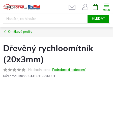
Přejít
NÁKUPNÍ
KOŠÍK
na
obsah
HLEDAT
Omítkové profily
Dřevěný rychloomítník
(20x3mm)
Neohodnoceno
Podrobnosti hodnocení
Kód produktu:
8594169166841.01