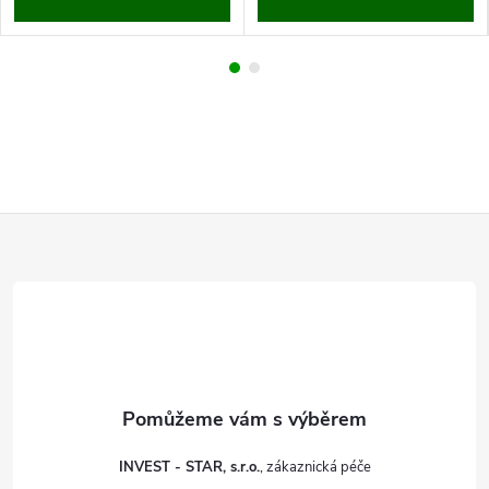
Z
á
p
a
t
INVEST - STAR, s.r.o.