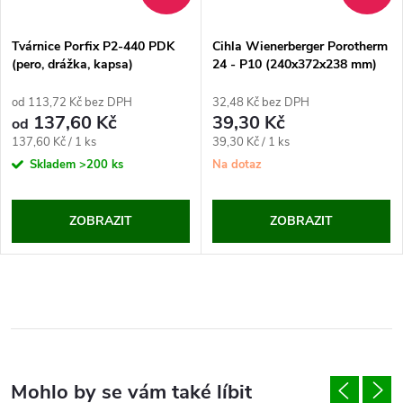
Tvárnice Porfix P2-440 PDK
Cihla Wienerberger Porotherm
(pero, drážka, kapsa)
24 - P10 (240x372x238 mm)
od 113,72 Kč bez DPH
32,48 Kč bez DPH
137,60 Kč
39,30 Kč
od
Měrná
Měrná
137,60 Kč / 1 ks
39,30 Kč / 1 ks
cena:
cena:
Skladem
>200 ks
Na dotaz
ZOBRAZIT
ZOBRAZIT