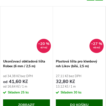
–20 %
–27 %
47 Kč
45 Kč
Ukončovací obkladová lišta
Plastová lišta pro klenbový
Robex (6 mm / 2,5 m)
roh Likov (bílá, 2,5 m)
od 34,38 Kč bez DPH
27,11 Kč bez DPH
41,60 Kč
32,80 Kč
od
Měrná
Měrná
od 16,64 Kč / 1 m
13,12 Kč / 1 m
cena:
cena:
Skladem
25 ks
Skladem
30 ks
ZOBRAZIT
DO KOŠÍKU