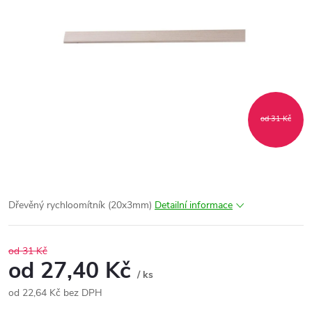
od 31 Kč
Dřevěný rychloomítník (20x3mm)
Detailní informace
od 31 Kč
od
27,40 Kč
/ ks
od
22,64 Kč
bez DPH
Měrná