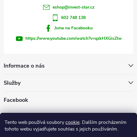
í
eshop
@
invest-star.cz
602 748 138
Jsme na Facebooku
https://www.youtube.com/watch?v=qzkHXGisZIw
Informace o nás
Služby
Facebook
INVEST - STAR, s.r.o.
Tento web používá soubory
cookie
. Dalším procházením
tohoto webu vyjadřujete souhlas s jejich používáním.
Firemní web