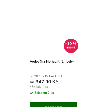
–10 %
389 Kč
Vodováha Horizont (2 libely)
od 287,52 Kč bez DPH
347,90 Kč
od
Měrná
484 Kč / 1 ks
cena:
Skladem
2 ks