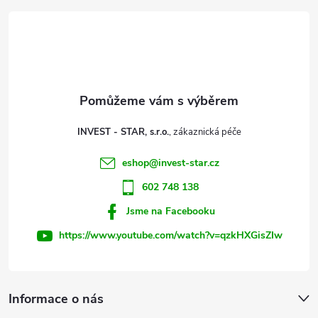
á
p
a
t
INVEST - STAR, s.r.o.
í
eshop
@
invest-star.cz
602 748 138
Jsme na Facebooku
https://www.youtube.com/watch?v=qzkHXGisZIw
Informace o nás