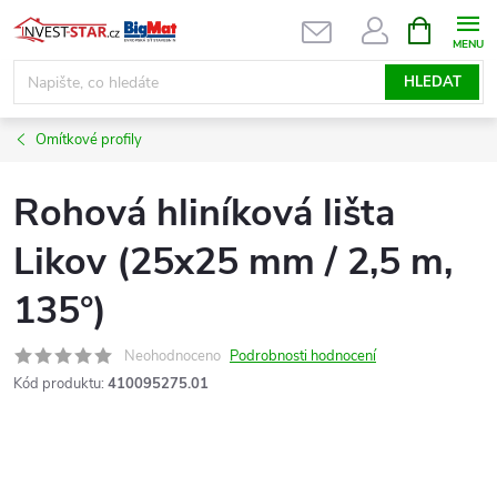
Přejít
NÁKUPNÍ
KOŠÍK
na
obsah
HLEDAT
Omítkové profily
Rohová hliníková lišta
Likov (25x25 mm / 2,5 m,
135°)
Neohodnoceno
Podrobnosti hodnocení
Kód produktu:
410095275.01