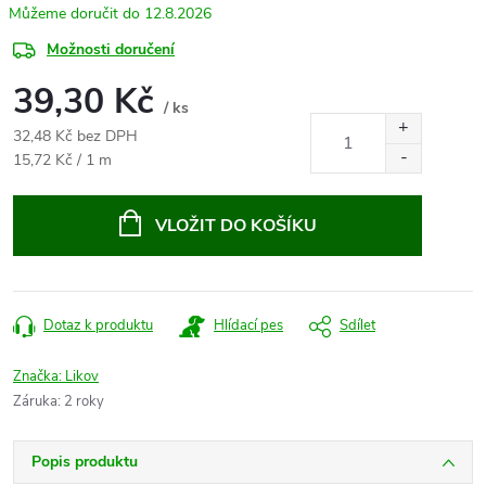
12.8.2026
Možnosti doručení
39,30 Kč
/ ks
32,48 Kč bez DPH
Měrná
15,72 Kč / 1 m
cena:
VLOŽIT DO KOŠÍKU
Dotaz k produktu
Hlídací pes
Sdílet
Značka:
Likov
Záruka
:
2 roky
Popis produktu