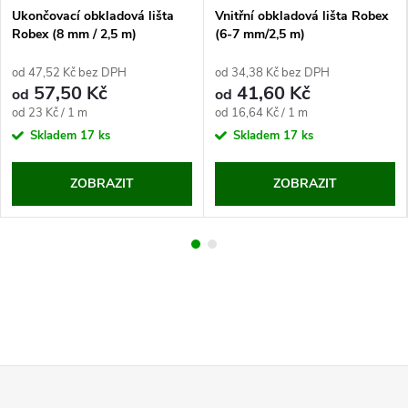
Ukončovací obkladová lišta
Vnitřní obkladová lišta Robex
Robex (8 mm / 2,5 m)
(6-7 mm/2,5 m)
od 47,52 Kč bez DPH
od 34,38 Kč bez DPH
57,50 Kč
41,60 Kč
od
od
Měrná
Měrná
od 23 Kč / 1 m
od 16,64 Kč / 1 m
cena:
cena:
Skladem
17 ks
Skladem
17 ks
ZOBRAZIT
ZOBRAZIT
Z