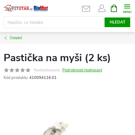
Přejít
NÁKUPNÍ
KOŠÍK
na
obsah
HLEDAT
Ostatní
Pastička na myši (2 ks)
Neohodnoceno
Podrobnosti hodnocení
Kód produktu:
410094116.01