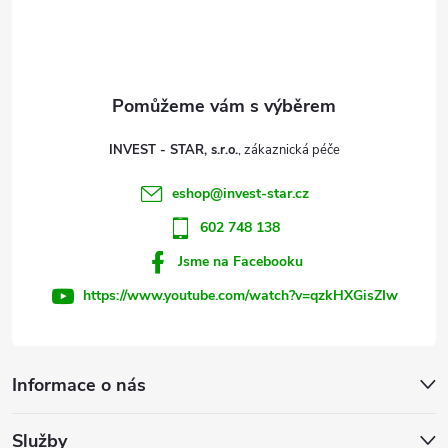
p
a
t
INVEST - STAR, s.r.o.
í
eshop
@
invest-star.cz
602 748 138
Jsme na Facebooku
https://www.youtube.com/watch?v=qzkHXGisZIw
Informace o nás
Služby