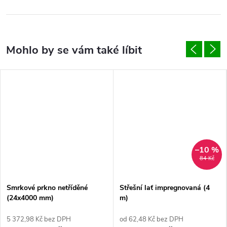
–10 %
84 Kč
Smrkové prkno netříděné
Střešní lať impregnovaná (4
(24x4000 mm)
m)
5 372,98 Kč bez DPH
od 62,48 Kč bez DPH