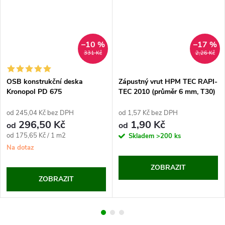
–10 %
–17 %
331 Kč
2,26 Kč
OSB konstrukční deska
Zápustný vrut HPM TEC RAPI-
Kronopol PD 675
TEC 2010 (průměr 6 mm, T30)
od 245,04 Kč bez DPH
od 1,57 Kč bez DPH
296,50 Kč
1,90 Kč
od
od
Měrná
od 175,65 Kč / 1 m2
Skladem
>200 ks
cena:
Na dotaz
ZOBRAZIT
ZOBRAZIT