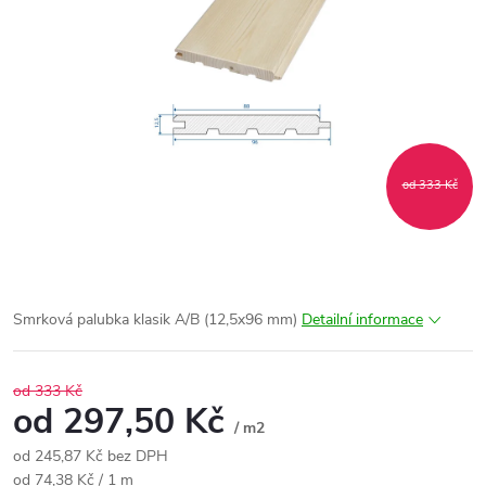
od 333 Kč
Smrková palubka klasik A/B (12,5x96 mm)
Detailní informace
od 333 Kč
od
297,50 Kč
/ m2
od
245,87 Kč
bez DPH
Měrná
od 74,38 Kč / 1 m