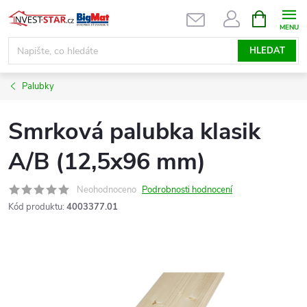
Přejít
NÁKUPNÍ
KOŠÍK
na
obsah
HLEDAT
Palubky
Smrková palubka klasik
A/B (12,5x96 mm)
Neohodnoceno
Podrobnosti hodnocení
Kód produktu:
4003377.01