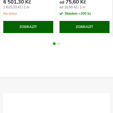
6 501,30 Kč
75,60 Kč
od
Měrná
Měrná
1 625,33 Kč / 1 m
od 18,90 Kč / 1 m
cena:
cena:
Na dotaz
Skladem
>200 ks
ZOBRAZIT
ZOBRAZIT
Z
á
p