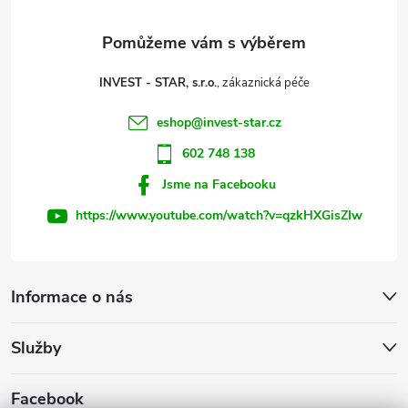
a
t
INVEST - STAR, s.r.o.
í
eshop
@
invest-star.cz
602 748 138
Jsme na Facebooku
https://www.youtube.com/watch?v=qzkHXGisZIw
Informace o nás
Služby
Facebook