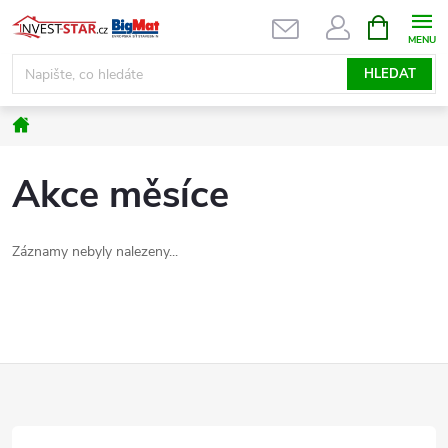
Přejít
NÁKUPNÍ
KOŠÍK
na
obsah
HLEDAT
Domů
Akce měsíce
Záznamy nebyly nalezeny...
Z
á