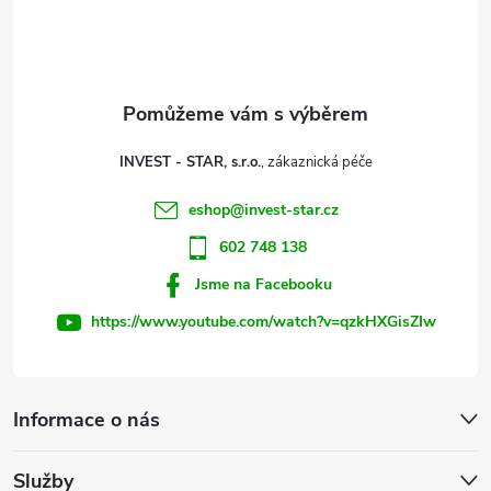
p
a
t
INVEST - STAR, s.r.o.
í
eshop
@
invest-star.cz
602 748 138
Jsme na Facebooku
https://www.youtube.com/watch?v=qzkHXGisZIw
Informace o nás
Služby