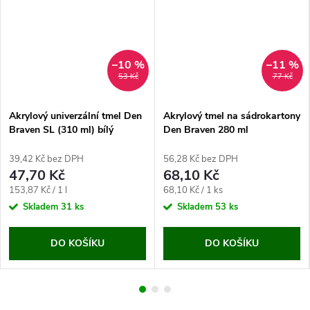
–10 %
–11 %
53 Kč
77 Kč
Akrylový univerzální tmel Den
Akrylový tmel na sádrokartony
Braven SL (310 ml) bílý
Den Braven 280 ml
39,42 Kč bez DPH
56,28 Kč bez DPH
47,70 Kč
68,10 Kč
Měrná
Měrná
153,87 Kč / 1 l
68,10 Kč / 1 ks
cena:
cena:
Skladem
31 ks
Skladem
53 ks
DO KOŠÍKU
DO KOŠÍKU