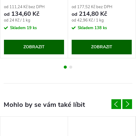
od 111,24 Kč bez DPH
od 177,52 Kč bez DPH
134,60 Kč
214,80 Kč
od
od
Měrná
Měrná
od 24 Kč / 1 kg
od 42,96 Kč / 1 kg
cena:
cena:
Skladem
19 ks
Skladem
138 ks
ZOBRAZIT
ZOBRAZIT