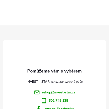
Z
á
p
a
t
INVEST - STAR, s.r.o.
í
eshop
@
invest-star.cz
602 748 138
Jsme na Facebooku