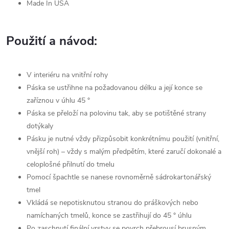
Made In USA
Použití a návod:
V interiéru na vnitřní rohy
Páska se ustřihne na požadovanou délku a její konce se
zaříznou v úhlu 45 °
Páska se přeloží na polovinu tak, aby se potištěné strany
dotýkaly
Pásku je nutné vždy přizpůsobit konkrétnímu použití (vnitřní,
vnější roh) – vždy s malým předpětím, které zaručí dokonalé a
celoplošné přilnutí do tmelu
Pomocí špachtle se nanese rovnoměrně sádrokartonářský
tmel
Vkládá se nepotisknutou stranou do práškových nebo
namíchaných tmelů, konce se zastřihují do 45 ° úhlu
Po zaschnutí finální vrstvy se povrch přebrousí brusným