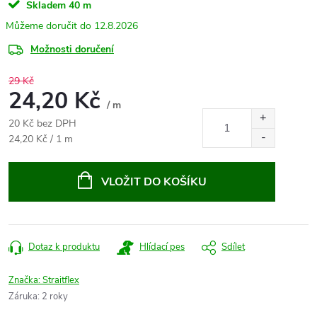
Skladem
40 m
12.8.2026
Možnosti doručení
29 Kč
24,20 Kč
/ m
20 Kč bez DPH
Měrná
24,20 Kč / 1 m
cena:
VLOŽIT DO KOŠÍKU
Dotaz k produktu
Hlídací pes
Sdílet
Značka:
Straitflex
Záruka
:
2 roky