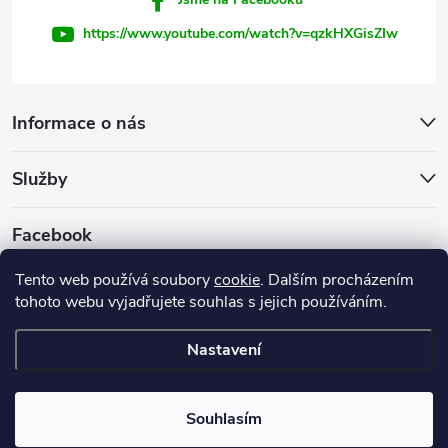
https://www.youtube.com/watch?v=qzkHXGisZIw
Informace o nás
Služby
Facebook
Tento web používá soubory
cookie
. Dalším procházením
tohoto webu vyjadřujete souhlas s jejich používáním.
Firemní web
Nastavení
Copyright 2026
INVEST - STAR, s.r.o.
. Všechna práva vyhrazena.
Souhlasím
Vytvořil Shoptet