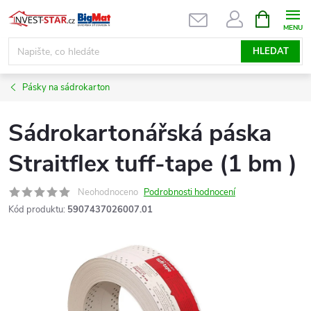
Přejít
NÁKUPNÍ
KOŠÍK
na
obsah
HLEDAT
Pásky na sádrokarton
Sádrokartonářská páska
Straitflex tuff-tape (1 bm )
Neohodnoceno
Podrobnosti hodnocení
Kód produktu:
5907437026007.01