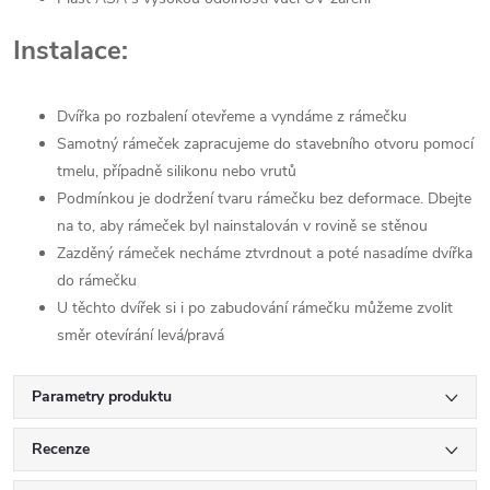
Instalace:
Dvířka po rozbalení otevřeme a vyndáme z rámečku
Samotný rámeček zapracujeme do stavebního otvoru pomocí
tmelu, případně silikonu nebo vrutů
Podmínkou je dodržení tvaru rámečku bez deformace. Dbejte
na to, aby rámeček byl nainstalován v rovině se stěnou
Zazděný rámeček necháme ztvrdnout a poté nasadíme dvířka
do rámečku
U těchto dvířek si i po zabudování rámečku můžeme zvolit
směr otevírání levá/pravá
Parametry produktu
Recenze