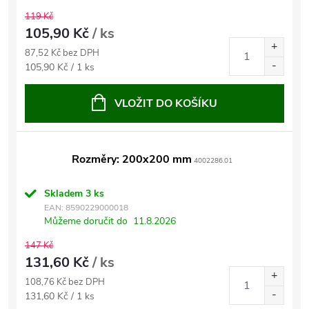
119 Kč
105,90 Kč
/ ks
87,52 Kč bez DPH
Měrná
105,90 Kč / 1 ks
cena:
VLOŽIT DO KOŠÍKU
Rozměry: 200x200 mm
4002286.01
Skladem
3 ks
EAN:
8590229000018
Můžeme doručit do
11.8.2026
147 Kč
131,60 Kč
/ ks
108,76 Kč bez DPH
Měrná
131,60 Kč / 1 ks