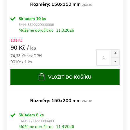
Rozměry: 150x150 mm
2944.01
Skladem
10 ks
EAN:
8590229000308
Můžeme doručit do
11.8.2026
101 Kč
90 Kč
/ ks
74,38 Kč bez DPH
Měrná
90 Kč / 1 ks
cena:
VLOŽIT DO KOŠÍKU
Rozměry: 150x200 mm
2943.01
Skladem
8 ks
EAN:
8590229000483
Můžeme doručit do
11.8.2026