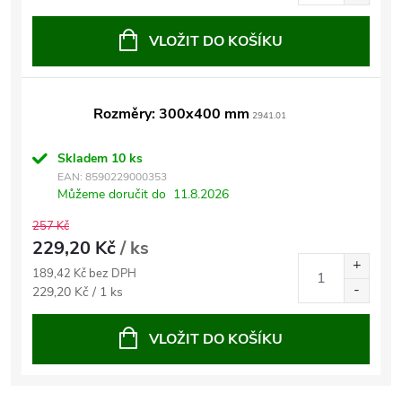
cena:
VLOŽIT DO KOŠÍKU
Rozměry: 300x400 mm
2941.01
Skladem
10 ks
EAN:
8590229000353
Můžeme doručit do
11.8.2026
257 Kč
229,20 Kč
/ ks
189,42 Kč bez DPH
Měrná
229,20 Kč / 1 ks
cena:
VLOŽIT DO KOŠÍKU