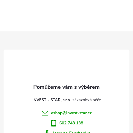
Z
á
p
a
t
INVEST - STAR, s.r.o.
í
eshop
@
invest-star.cz
602 748 138