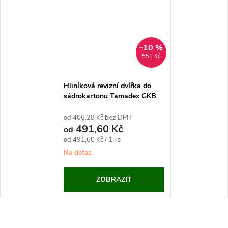
–10 %
551 Kč
Hliníková revizní dvířka do
sádrokartonu Tamadex GKB
US
od 406,28 Kč bez DPH
491,60 Kč
od
Měrná
od 491,60 Kč / 1 ks
cena:
Na dotaz
ZOBRAZIT