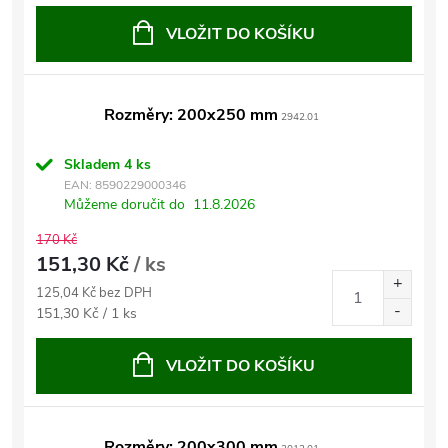
cena:
VLOŽIT DO KOŠÍKU
Rozměry: 200x250 mm
2942.01
Skladem
4 ks
EAN:
8590229000346
Můžeme doručit do
11.8.2026
170 Kč
151,30 Kč
/ ks
125,04 Kč bez DPH
Měrná
151,30 Kč / 1 ks
cena:
VLOŽIT DO KOŠÍKU
Rozměry: 200x300 mm