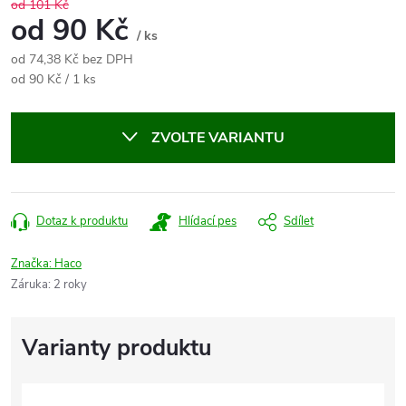
od 101 Kč
od
90 Kč
/ ks
od
74,38 Kč
bez DPH
Měrná
od 90 Kč / 1 ks
cena:
ZVOLTE VARIANTU
Dotaz k produktu
Hlídací pes
Sdílet
Značka:
Haco
Záruka
:
2 roky