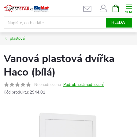
Přejít
NÁKUPNÍ
KOŠÍK
na
obsah
HLEDAT
plastová
Vanová plastová dvířka
Haco (bílá)
Neohodnoceno
Podrobnosti hodnocení
Kód produktu:
2944.01