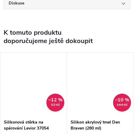
Diskuse
K tomuto produktu
doporučujeme ještě dokoupit
–12 %
–10 %
52 Kč
144 Kč
Silikonová stěrka na
Silikon akrylový tmel Den
spárování Levior 37054
Braven (280 ml)