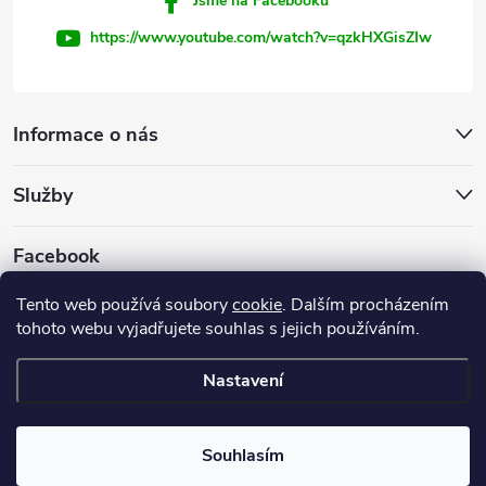
Jsme na Facebooku
https://www.youtube.com/watch?v=qzkHXGisZIw
Informace o nás
Služby
Facebook
Tento web používá soubory
cookie
. Dalším procházením
tohoto webu vyjadřujete souhlas s jejich používáním.
Firemní web
Nastavení
Copyright 2026
INVEST - STAR, s.r.o.
. Všechna práva vyhrazena.
Souhlasím
Vytvořil Shoptet