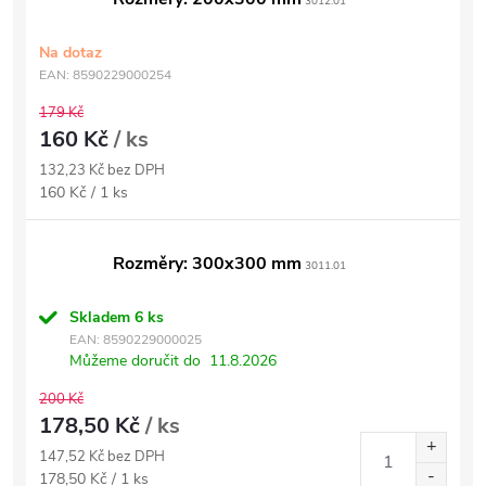
3012.01
Na dotaz
EAN:
8590229000254
179 Kč
160 Kč
/ ks
132,23 Kč bez DPH
Měrná
160 Kč / 1 ks
cena:
Rozměry: 300x300 mm
3011.01
Skladem
6 ks
EAN:
8590229000025
Můžeme doručit do
11.8.2026
200 Kč
178,50 Kč
/ ks
147,52 Kč bez DPH
Měrná
178,50 Kč / 1 ks