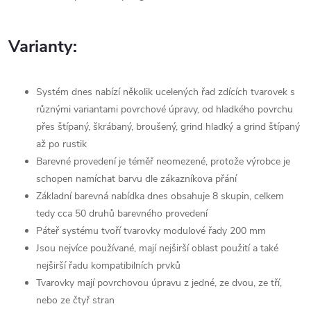
Varianty:
Systém dnes nabízí několik ucelených řad zdících tvarovek s
různými variantami povrchové úpravy, od hladkého povrchu
přes štípaný, škrábaný, broušený, grind hladký a grind štípaný
až po rustik
Barevné provedení je téměř neomezené, protože výrobce je
schopen namíchat barvu dle zákazníkova přání
Základní barevná nabídka dnes obsahuje 8 skupin, celkem
tedy cca 50 druhů barevného provedení
Páteř systému tvoří tvarovky modulové řady 200 mm
Jsou nejvíce používané, mají nejširší oblast použití a také
nejširší řadu kompatibilních prvků
Tvarovky mají povrchovou úpravu z jedné, ze dvou, ze tří,
nebo ze čtyř stran