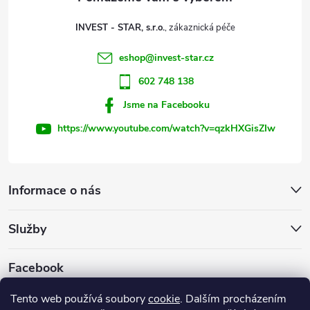
t
INVEST - STAR, s.r.o.
í
eshop
@
invest-star.cz
602 748 138
Jsme na Facebooku
https://www.youtube.com/watch?v=qzkHXGisZIw
Informace o nás
Služby
Facebook
Tento web používá soubory
cookie
. Dalším procházením