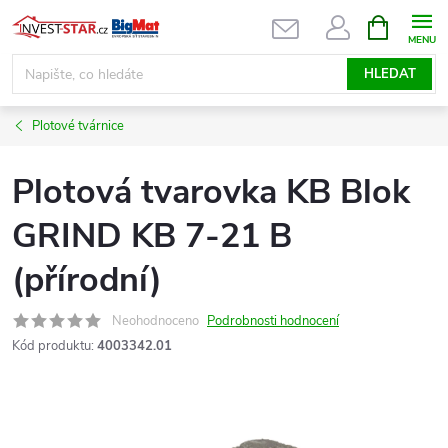
Přejít
NÁKUPNÍ
KOŠÍK
na
obsah
HLEDAT
Plotové tvárnice
Plotová tvarovka KB Blok
GRIND KB 7-21 B
(přírodní)
Neohodnoceno
Podrobnosti hodnocení
Kód produktu:
4003342.01