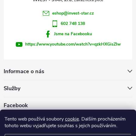
INVEST - STAR, s.r.o.
í
eshop
@
invest-star.cz
602 748 138
Jsme na Facebooku
https://www.youtube.com/watch?v=qzkHXGisZIw
Informace o nás
Služby
Facebook
Tento web používá soubory
cookie
. Dalším procházením
tohoto webu vyjadřujete souhlas s jejich používáním.
Firemní web