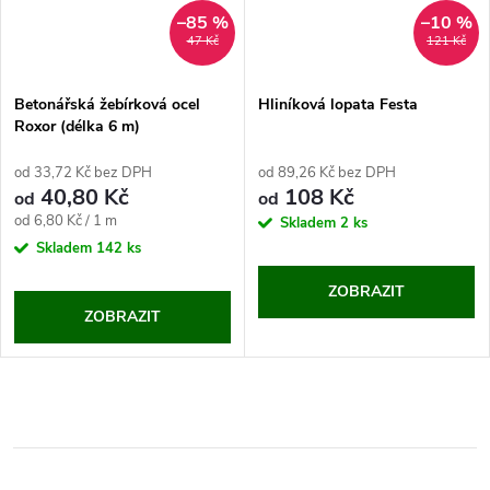
–85 %
–10 %
47 Kč
121 Kč
Betonářská žebírková ocel
Hliníková lopata Festa
Roxor (délka 6 m)
od 33,72 Kč bez DPH
od 89,26 Kč bez DPH
40,80 Kč
108 Kč
od
od
Měrná
od 6,80 Kč / 1 m
Skladem
2 ks
cena:
Skladem
142 ks
ZOBRAZIT
ZOBRAZIT