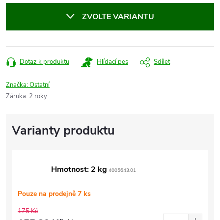
cena:
ZVOLTE VARIANTU
Dotaz k produktu
Hlídací pes
Sdílet
Značka:
Ostatní
Záruka
:
2 roky
Hmotnost: 2 kg
4005643.01
Pouze na prodejně
7 ks
175 Kč