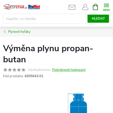
Přejít
NÁKUPNÍ
KOŠÍK
na
obsah
HLEDAT
Plynové hořáky
Výměna plynu propan-
butan
Neohodnoceno
Podrobnosti hodnocení
Kód produktu:
4005643.01