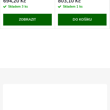
694,20 Kč
803,10 Kč
Skladem
3 ks
Skladem
1 ks
ZOBRAZIT
DO KOŠÍKU
Z
á
p