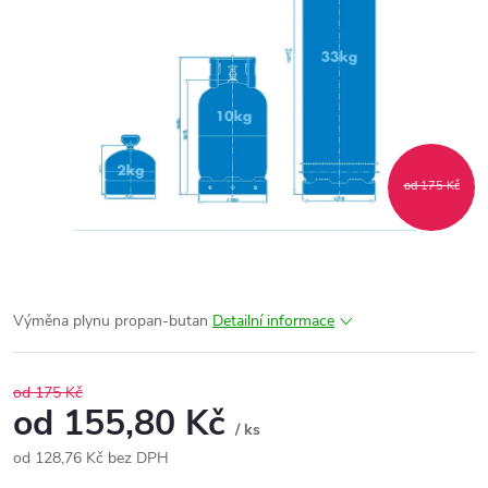
od 175 Kč
Výměna plynu propan-butan
Detailní informace
od 175 Kč
od
155,80 Kč
/ ks
od
128,76 Kč
bez DPH
Měrná