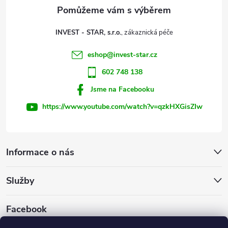
a
t
INVEST - STAR, s.r.o.
í
eshop
@
invest-star.cz
602 748 138
Jsme na Facebooku
https://www.youtube.com/watch?v=qzkHXGisZIw
Informace o nás
Služby
Facebook