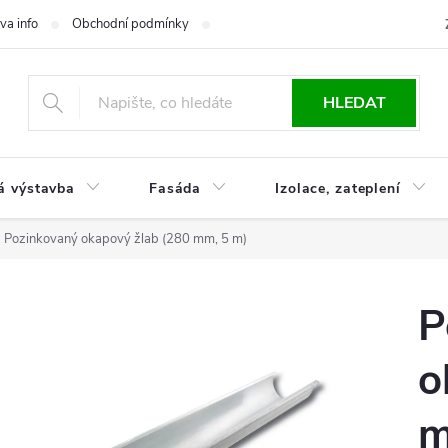
va info
Obchodní podmínky
Reklamace
Časté otázky
Ko
HLEDAT
á výstavba
Fasáda
Izolace, zateplení
Pozinkovaný okapový žlab (280 mm, 5 m)
P
o
m