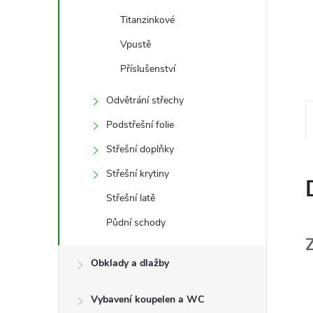
e
Titanzinkové
l
Vpustě
Příslušenství
Odvětrání střechy
Podstřešní folie
Střešní doplňky
Střešní krytiny
Střešní latě
Půdní schody
Obklady a dlažby
Vybavení koupelen a WC