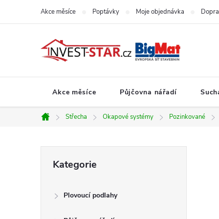
Přejít
Akce měsíce
Poptávky
Moje objednávka
Dopra
na
obsah
Akce měsíce
Půjčovna nářadí
Such
Střecha
Okapové systémy
Pozinkované
Domů
P
Přeskočit
Kategorie
kategorie
o
Plovoucí podlahy
s