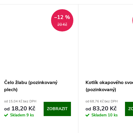
–12 %
20 Kč
Čelo žlabu (pozinkovaný
Kotlík okapového svo
plech)
(pozinkovaný)
od 15,04 Kč bez DPH
od 68,76 Kč bez DPH
18,20 Kč
83,20 Kč
od
od
ZOBRAZIT
Z
Skladem
9 ks
Skladem
10 ks