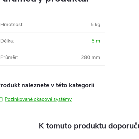
Hmotnost
:
5 kg
Délka
:
5 m
Průměr
:
280 mm
rodukt naleznete v této kategorii
Pozinkované okapové systémy
K tomuto produktu doporuču