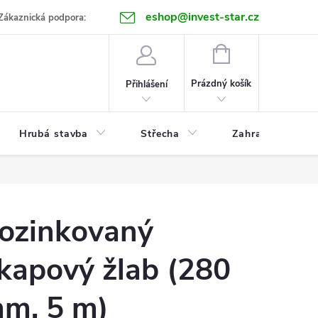
eshop@invest-star.cz
ntakt
Zákaznická podpora:
NÁKUPNÍ
KOŠÍK
Prázdný košík
Přihlášení
Hrubá stavba
Střecha
Zahrada
ozinkovaný
kapový žlab (280
m, 5 m)