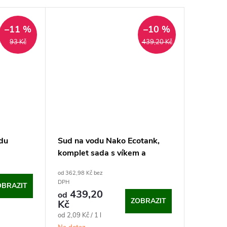
–11 %
–10 %
93 Kč
439,20 Kč
du
Sud na vodu Nako Ecotank,
komplet sada s víkem a
kohoutkem
od 362,98 Kč bez
DPH
OBRAZIT
439,20
od
ZOBRAZIT
Kč
Měrná
od 2,09 Kč / 1 l
cena: