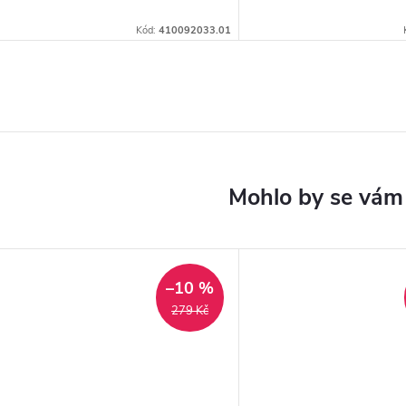
Kód:
410092033.01
–10 %
279 Kč