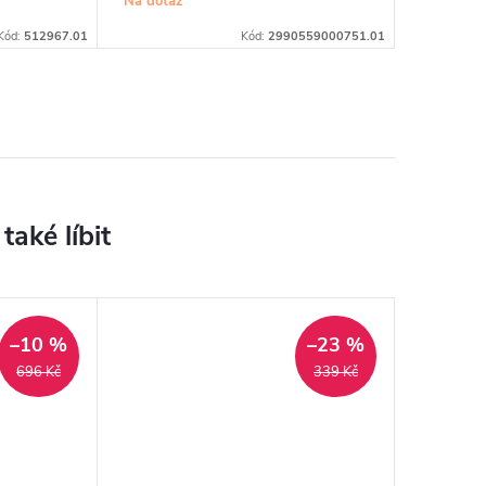
Na dotaz
Kód:
512967.01
Kód:
2990559000751.01
–10 %
–23 %
696 Kč
339 Kč