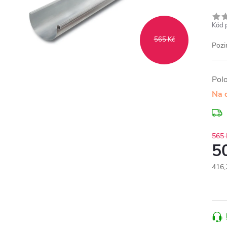
Kód 
565 Kč
Pozi
Pol
Na 
565 
5
416,
Měr
cena