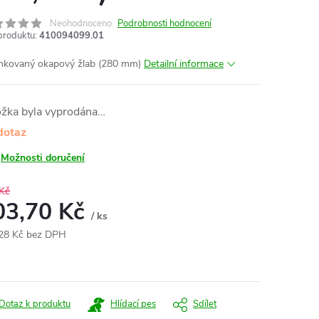
Neohodnoceno
Podrobnosti hodnocení
produktu:
410094099.01
nkovaný okapový žlab (280 mm)
Detailní informace
ožka byla vyprodána…
dotaz
Možnosti doručení
Kč
03,70 Kč
/ ks
28 Kč bez DPH
ná
:
Dotaz k produktu
Hlídací pes
Sdílet