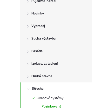
Půjčovna nářadí
t
Novinky
r
a
Výprodej
n
Suchá výstavba
n
Fasáda
í
Izolace, zateplení
p
Hrubá stavba
a
Střecha
Okapové systémy
n
Pozinkované