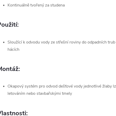
Kontinuálně tvořený za studena
oužití:
Sloužící k odvodu vody ze střešní roviny do odpadních trub
hácích
Montáž:
Okapový systém pro odvod dešťové vody jednotlivé žlaby lz
letováním nebo stavbařskými tmely
lastnosti: