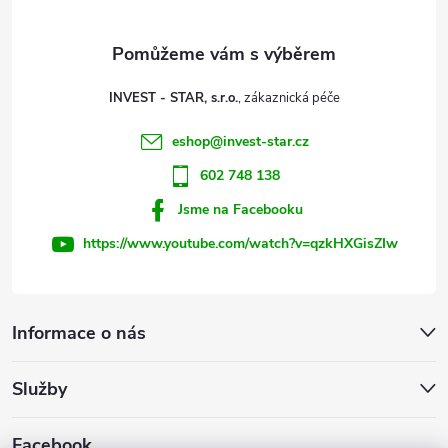
a
t
INVEST - STAR, s.r.o.
í
eshop
@
invest-star.cz
602 748 138
Jsme na Facebooku
https://www.youtube.com/watch?v=qzkHXGisZIw
Informace o nás
Služby
Facebook