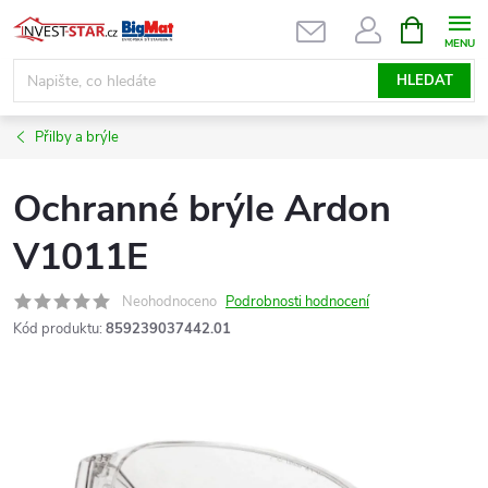
Přejít
NÁKUPNÍ
KOŠÍK
na
obsah
HLEDAT
Přilby a brýle
Ochranné brýle Ardon
V1011E
Neohodnoceno
Podrobnosti hodnocení
Kód produktu:
859239037442.01