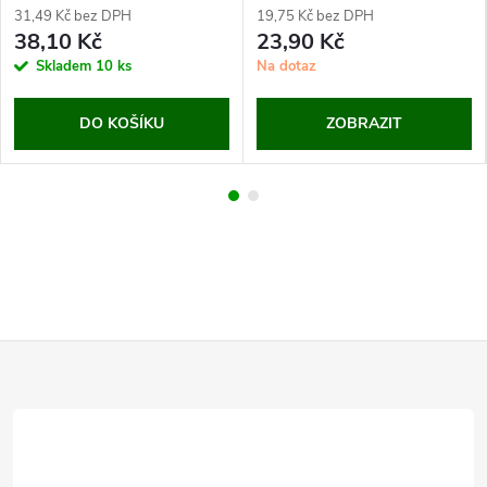
31,49 Kč bez DPH
19,75 Kč bez DPH
38,10 Kč
23,90 Kč
Skladem
10 ks
Na dotaz
DO KOŠÍKU
ZOBRAZIT
Z
á
p