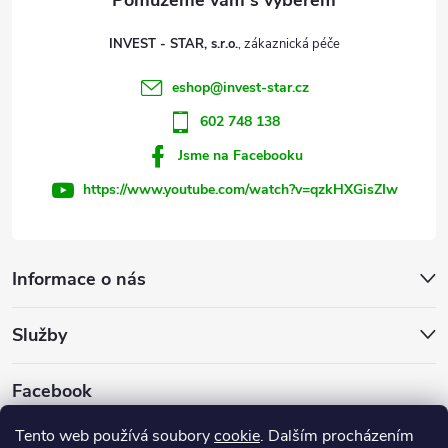
t
INVEST - STAR, s.r.o.
í
eshop
@
invest-star.cz
602 748 138
Jsme na Facebooku
https://www.youtube.com/watch?v=qzkHXGisZIw
Informace o nás
Služby
Facebook
Tento web používá soubory
cookie
. Dalším procházením