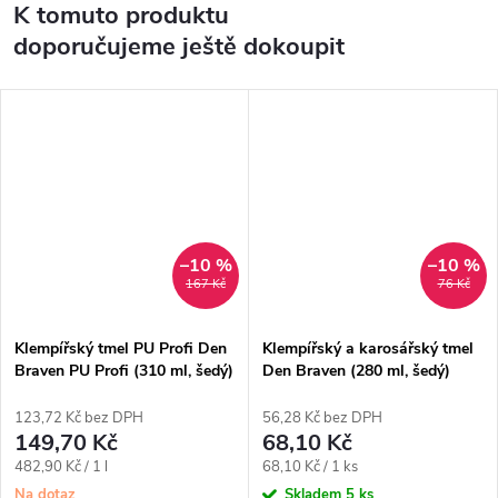
K tomuto produktu
doporučujeme ještě dokoupit
–10 %
–10 %
167 Kč
76 Kč
Klempířský tmel PU Profi Den
Klempířský a karosářský tmel
Braven PU Profi (310 ml, šedý)
Den Braven (280 ml, šedý)
123,72 Kč bez DPH
56,28 Kč bez DPH
149,70 Kč
68,10 Kč
Měrná
Měrná
482,90 Kč / 1 l
68,10 Kč / 1 ks
cena:
cena:
Na dotaz
Skladem
5 ks