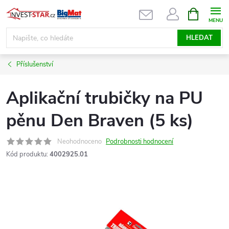
Přejít
NÁKUPNÍ
KOŠÍK
na
obsah
HLEDAT
Příslušenství
Aplikační trubičky na PU
pěnu Den Braven (5 ks)
Neohodnoceno
Podrobnosti hodnocení
Kód produktu:
4002925.01