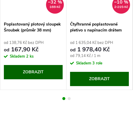
–32 %
–10 %
188 Kč
2 215 Kč
Poplastovaný plotový sloupek
Čtyřhranné poplastované
Šroubek (průměr 38 mm)
pletivo s napínacím drátem
MSD (25 m)
od 138,76 Kč bez DPH
od 1 635,04 Kč bez DPH
167,90 Kč
1 978,40 Kč
od
od
Měrná
od 79,14 Kč / 1 m
Skladem
2 ks
cena:
Skladem
3 role
ZOBRAZIT
ZOBRAZIT