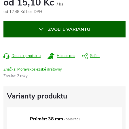
od
15,10 Kč
/ ks
od
12,48 Kč
bez DPH
Měrná
cena:
ZVOLTE VARIANTU
Dotaz k produktu
Hlídací pes
Sdílet
Značka:
Moravskoslezské drátovny
Záruka
:
2 roky
Průměr: 38 mm
4004647.01