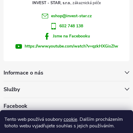
t
INVEST - STAR, s.r.o.
í
eshop
@
invest-star.cz
602 748 138
Jsme na Facebooku
https://www.youtube.com/watch?v=qzkHXGisZIw
Informace o nás
Služby
Facebook
Tento web používá soubory
cookie
. Dalším procházením
tohoto webu vyjadřujete souhlas s jejich používáním.
Firemní web