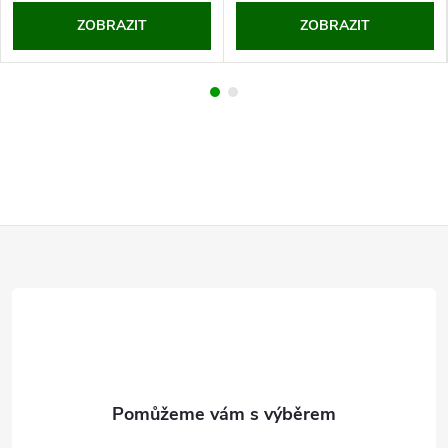
ZOBRAZIT
ZOBRAZIT
Z
á
p
a