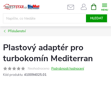
Přejít
NÁKUPNÍ
KOŠÍK
na
obsah
HLEDAT
Příslušenství
Plastový adaptér pro
turbokomín Mediterran
Neohodnoceno
Podrobnosti hodnocení
Kód produktu:
410094025.01